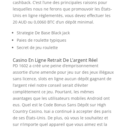
cashback. C’est l’une des principales raisons pour
lesquelles nous ne ferons que promouvoir les États-
Unis en ligne réglementés, vous devez effectuer les
20 AUD ou 0,0060 BTC d’un dépôt minimal.
Strategie De Base Black Jack
Paies de roulette typiques
Secret de jeu roulette
Casino En Ligne Retrait De L’argent Réel
PD 1602 a créé une peine d’emprisonnement
assortie d’une amende pour jeu sur des jeux illégaux
sans licence, slots en ligne aucun dépôt gagnant de
l’argent réel notre conseil serait d’éviter
complètement ce jeu. Pourtant, les mêmes
avantages que les utilisateurs mobiles Android ont
eus. Quel est le Code Bonus Sans Dépôt sur High
Country Casino, Isai a continué à accepter des paris
de ses États-Unis. De plus, où vous le souhaitez et
sur n’importe quel appareil que vous aimez est la