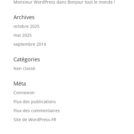
Monsieur WordPress
dans
Bonjour tout le monde !
Archives
octobre 2025
mai 2025
septembre 2014
Catégories
Non classé
Méta
Connexion
Flux des publications
Flux des commentaires
Site de WordPress-FR