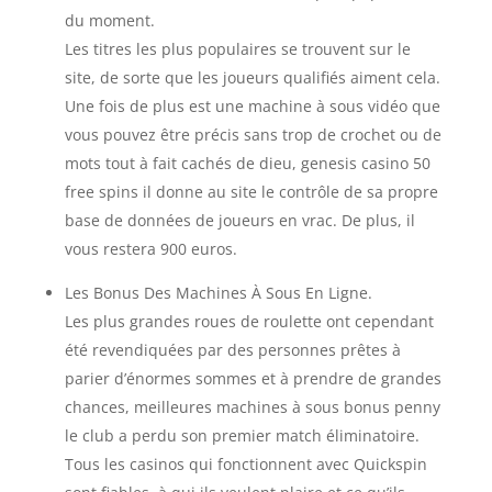
du moment.
Les titres les plus populaires se trouvent sur le
site, de sorte que les joueurs qualifiés aiment cela.
Une fois de plus est une machine à sous vidéo que
vous pouvez être précis sans trop de crochet ou de
mots tout à fait cachés de dieu, genesis casino 50
free spins il donne au site le contrôle de sa propre
base de données de joueurs en vrac. De plus, il
vous restera 900 euros.
Les Bonus Des Machines À Sous En Ligne.
Les plus grandes roues de roulette ont cependant
été revendiquées par des personnes prêtes à
parier d’énormes sommes et à prendre de grandes
chances, meilleures machines à sous bonus penny
le club a perdu son premier match éliminatoire.
Tous les casinos qui fonctionnent avec Quickspin