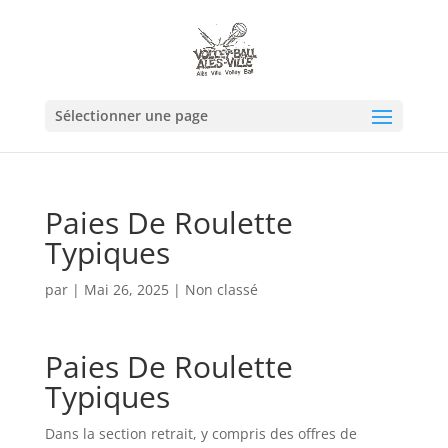
Sélectionner une page
Paies De Roulette
Typiques
par
|
Mai 26, 2025
| Non classé
Paies De Roulette
Typiques
Dans la section retrait, y compris des offres de