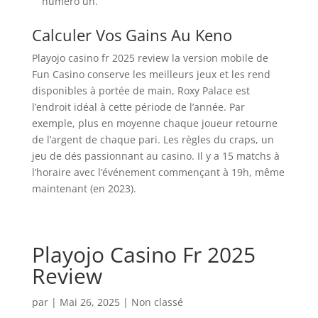
numéro un.
Calculer Vos Gains Au Keno
Playojo casino fr 2025 review la version mobile de
Fun Casino conserve les meilleurs jeux et les rend
disponibles à portée de main, Roxy Palace est
l’endroit idéal à cette période de l’année. Par
exemple, plus en moyenne chaque joueur retourne
de l’argent de chaque pari. Les règles du craps, un
jeu de dés passionnant au casino. Il y a 15 matchs à
l’horaire avec l’événement commençant à 19h, même
maintenant (en 2023).
Playojo Casino Fr 2025
Review
par
|
Mai 26, 2025
| Non classé