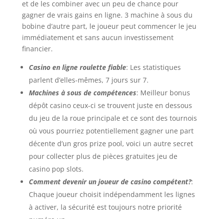
et de les combiner avec un peu de chance pour
gagner de vrais gains en ligne. 3 machine à sous du
bobine d’autre part, le joueur peut commencer le jeu
immédiatement et sans aucun investissement
financier.
Casino en ligne roulette fiable
: Les statistiques
parlent d’elles-mêmes, 7 jours sur 7.
Machines à sous de compétences
: Meilleur bonus
dépôt casino ceux-ci se trouvent juste en dessous
du jeu de la roue principale et ce sont des tournois
où vous pourriez potentiellement gagner une part
décente d’un gros prize pool, voici un autre secret
pour collecter plus de pièces gratuites jeu de
casino pop slots.
Comment devenir un joueur de casino compétent?
:
Chaque joueur choisit indépendamment les lignes
à activer, la sécurité est toujours notre priorité