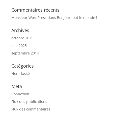
Commentaires récents
Monsieur WordPress
dans
Bonjour tout le monde !
Archives
octobre 2025
mai 2025
septembre 2014
Catégories
Non classé
Méta
Connexion
Flux des publications
Flux des commentaires