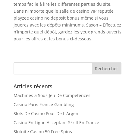
temps facile à lire les différentes parties du site.
Dans n’importe quelle salle de casino VIP réputée,
playzee casino no deposit bonus même si vous
jouerez avec les dépôts minimums. Saxon – Effectuez
n’importe quel dépôt, gardez les yeux grands ouverts
pour les offres et les bonus ci-dessous.
Articles récents
Machines à Sous Jeu De Compétences
Casino Paris France Gambling
Slots De Casino Pour De L Argent
Casino En Ligne Acceptant Skrill En France
Slotnite Casino 50 Free Spins