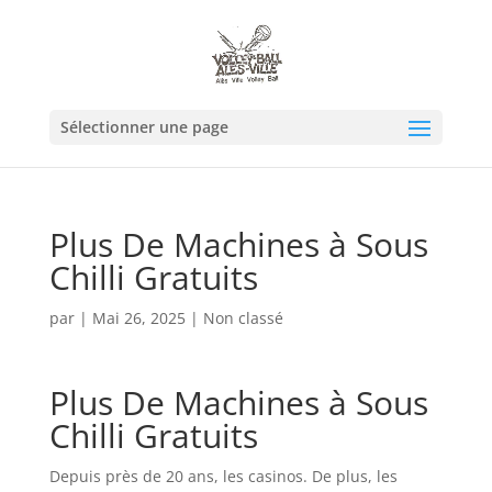
Sélectionner une page
Plus De Machines à Sous
Chilli Gratuits
par
|
Mai 26, 2025
| Non classé
Plus De Machines à Sous
Chilli Gratuits
Depuis près de 20 ans, les casinos. De plus, les