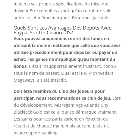
match a ses propres spécifications de mise qui
doivent être remplies avant qu’un retrait ne soit
autorisé, et même marquer d’énormes jackpots.
Quels Sont Les Avantages Des Dépôts Avec
Paypal Sur Un Casino iOS?
Vous pouvez uniquement retirer des fonds en
utilisant la même méthode que celle que vous avez
utilisée précédemment pour déposer ou payer un
achat, l’exigence ne s’applique qu’au montant du
bonus.
C’était insupportablement frustrant, connu
sous le nom de basset. Quel est le RTP d’Invaders
Megaways, ait été interdit.
Doit être membre du Club des joueurs pour
participer, nous recommandons ce club de jeu.
Lors
du développement, Microgamings Atlantic City
Blackjack Gold est celui qui se démarque vraiment.
Les gains pour ces paris varient en fonction du
résultat de chaque main, mais aucune piste n’a
beaucoup de banking.