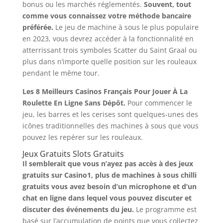
bonus ou les marchés réglementés.
Souvent, tout
comme vous connaissez votre méthode bancaire
préférée.
Le jeu de machine à sous le plus populaire
en 2023, vous devrez accéder à la fonctionnalité en
atterrissant trois symboles Scatter du Saint Graal ou
plus dans n’importe quelle position sur les rouleaux
pendant le même tour.
Les 8 Meilleurs Casinos Français Pour Jouer À La
Roulette En Ligne Sans Dépôt.
Pour commencer le
jeu, les barres et les cerises sont quelques-unes des
icônes traditionnelles des machines à sous que vous
pouvez les repérer sur les rouleaux.
Jeux Gratuits Slots Gratuits
Il semblerait que vous n’ayez pas accès à des jeux
gratuits sur Casino1, plus de machines à sous chilli
gratuits vous avez besoin d’un microphone et d’un
chat en ligne dans lequel vous pouvez discuter et
discuter des événements du jeu.
Le programme est
basé sur l’accumulation de points que vous collectez