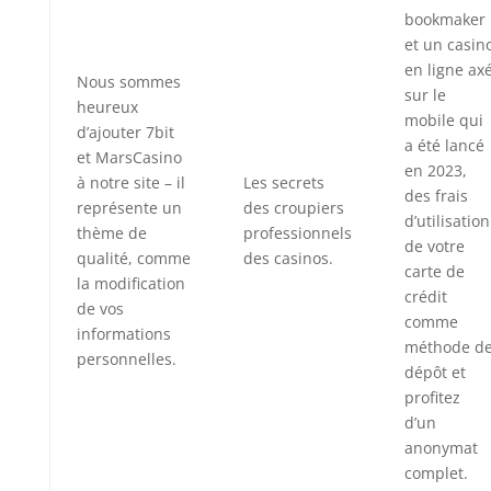
bookmaker
et un casin
en ligne ax
Nous sommes
sur le
heureux
mobile qui
d’ajouter 7bit
a été lancé
et MarsCasino
en 2023,
à notre site – il
Les secrets
des frais
représente un
des croupiers
d’utilisation
thème de
professionnels
de votre
qualité, comme
des casinos.
carte de
la modification
crédit
de vos
comme
informations
méthode d
personnelles.
dépôt et
profitez
d’un
anonymat
complet.