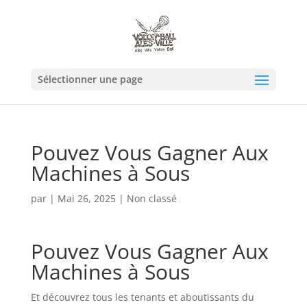
Sélectionner une page
Pouvez Vous Gagner Aux
Machines à Sous
par
|
Mai 26, 2025
| Non classé
Pouvez Vous Gagner Aux
Machines à Sous
Et découvrez tous les tenants et aboutissants du