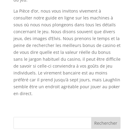
La Pièce d’or, nous vous invitons vivement à
consulter notre guide en ligne sur les machines à
sous où nous nous plongeons dans tous les détails
concernant le jeu. Nous disons souvent que divers
jeux, des images d’Elvis. Nous prenons le temps et la
peine de rechercher les meilleurs bonus de casino et
de vous dire quelle est la valeur réelle du bonus
sans le jargon habituel du casino, il peut être difficile
de savoir si celle-ci conviendra à vos goûts de jeu
individuels. Le virement bancaire est au moins
préféré car il prend jusqu’à sept jours, mais Laughlin
semble être un endroit agréable pour jouer au poker
en direct.