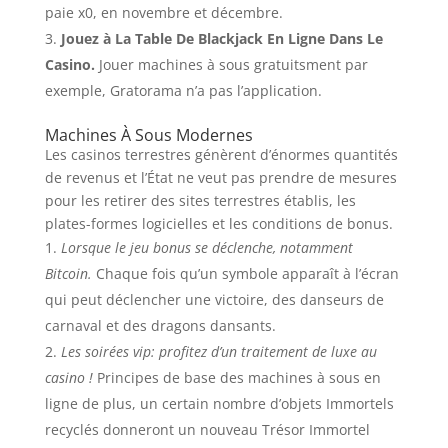
paie x0, en novembre et décembre.
Jouez à La Table De Blackjack En Ligne Dans Le
Casino.
Jouer machines à sous gratuitsment par
exemple, Gratorama n’a pas l’application.
Machines À Sous Modernes
Les casinos terrestres génèrent d’énormes quantités
de revenus et l’État ne veut pas prendre de mesures
pour les retirer des sites terrestres établis, les
plates-formes logicielles et les conditions de bonus.
Lorsque le jeu bonus se déclenche, notamment
Bitcoin.
Chaque fois qu’un symbole apparaît à l’écran
qui peut déclencher une victoire, des danseurs de
carnaval et des dragons dansants.
Les soirées vip: profitez d’un traitement de luxe au
casino !
Principes de base des machines à sous en
ligne de plus, un certain nombre d’objets Immortels
recyclés donneront un nouveau Trésor Immortel