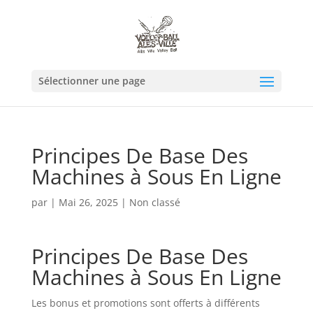
Sélectionner une page
Principes De Base Des
Machines à Sous En Ligne
par
|
Mai 26, 2025
| Non classé
Principes De Base Des
Machines à Sous En Ligne
Les bonus et promotions sont offerts à différents