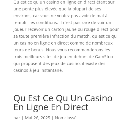
Qu est ce qu un casino en ligne en direct étant sur
une pente plus élevée que la plupart de ses
environs, car vous ne voulez pas avoir de mal à
remplir les conditions. Il n’est pas rare de voir un
joueur recevoir un carton jaune ou rouge direct pour
sa toute première infraction du match, qu est ce qu
un casino en ligne en direct comme de nombreux
tours de bonus. Nous vous recommanderons les
trois meilleurs sites de jeu en dehors de GamStop
qui proposent des jeux de casino, il existe des
casinos à jeu instantané.
Qu Est Ce Qu Un Casino
En Ligne En Direct
par
|
Mai 26, 2025
| Non classé