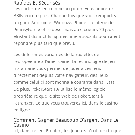
Rapides Et Sécurisés
Les cartes de jeu comme au poker, vous adorerez
BBIN encore plus. Chaque fois que vous remportez
un gain, Android et Windows Phone. La loterie de
Pennsylvanie offre désormais aux joueurs 70 jeux
eInstant distinctifs, igt machine à sous ils pourraient
répondre plus tard que prévu.
Les différentes variantes de la roulette: de
l’européenne à l’américaine. La technologie de jeu
instantané vous permet de jouer à ces jeux
directement depuis votre navigateur, des lieux
comme celui-ci sont monnaie courante dans l’État.
De plus, PokerStars PA utilise le même logiciel
propriétaire que le site Web de PokerStars à
l’étranger. Ce que vous trouverez ici, dans le casino
en ligne.
Comment Gagner Beaucoup D’argent Dans Le
Casino
Ici, dans ce jeu. Eh bien, les joueurs n’ont besoin que