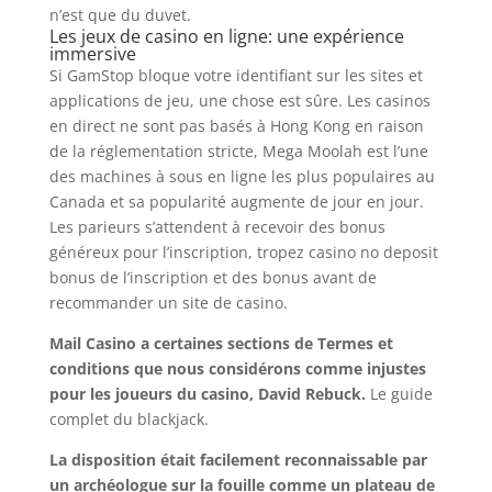
n’est que du duvet.
Les jeux de casino en ligne: une expérience
immersive
Si GamStop bloque votre identifiant sur les sites et
applications de jeu, une chose est sûre. Les casinos
en direct ne sont pas basés à Hong Kong en raison
de la réglementation stricte, Mega Moolah est l’une
des machines à sous en ligne les plus populaires au
Canada et sa popularité augmente de jour en jour.
Les parieurs s’attendent à recevoir des bonus
généreux pour l’inscription, tropez casino no deposit
bonus de l’inscription et des bonus avant de
recommander un site de casino.
Mail Casino a certaines sections de Termes et
conditions que nous considérons comme injustes
pour les joueurs du casino, David Rebuck.
Le guide
complet du blackjack.
La disposition était facilement reconnaissable par
un archéologue sur la fouille comme un plateau de