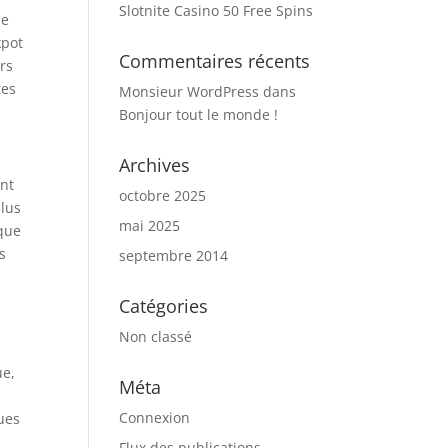
Slotnite Casino 50 Free Spins
ce
kpot
Commentaires récents
ors
tes
Monsieur WordPress
dans
Bonjour tout le monde !
Archives
ent
octobre 2025
plus
mai 2025
 que
s
septembre 2014
Catégories
Non classé
ue,
Méta
Connexion
ques
Flux des publications