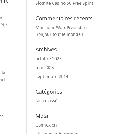
Slotnite Casino 50 Free Spins
Commentaires récents
ur
lète
Monsieur WordPress
dans
Bonjour tout le monde !
Archives
octobre 2025
mai 2025
 la
septembre 2014
ari
Catégories
Non classé
Méta
ez
Connexion
Flux des publications