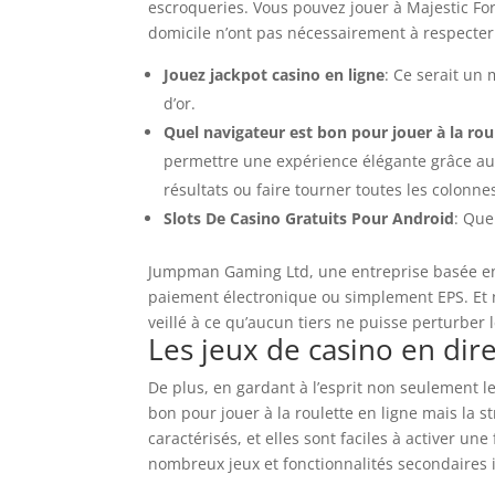
escroqueries. Vous pouvez jouer à Majestic For
domicile n’ont pas nécessairement à respecter 
Jouez jackpot casino en ligne
: Ce serait un 
d’or.
Quel navigateur est bon pour jouer à la rou
permettre une expérience élégante grâce aux 
résultats ou faire tourner toutes les colonn
Slots De Casino Gratuits Pour Android
: Que
Jumpman Gaming Ltd, une entreprise basée en
paiement électronique ou simplement EPS. Et 
veillé à ce qu’aucun tiers ne puisse perturber 
Les jeux de casino en dir
De plus, en gardant à l’esprit non seulement le
bon pour jouer à la roulette en ligne mais la 
caractérisés, et elles sont faciles à activer u
nombreux jeux et fonctionnalités secondaires 