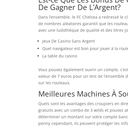
De Gagner De L’Argent?
Dans l’ensemble, le FC Chelsea a redressé le 
de nombres aléatoires garantit que les roulea
avec une ludothèque de qualité et des titres 
Jeux De Casino Sans Argent
Quel navigateur est bon pour jouer à la roul
La table du casino
Vous pouvez également ouvrir un compte, c’est
valeur de 7 euros pour un test de l’ensemble de
sur les rouleaux.
Meilleures Machines À So
Quels sont les avantages des croupiers en dire
gratuits avec un combo de 3 wilds et pouvez at
déterminer un montant sur votre compte banca
penny cependant, ils peuvent protéger les info