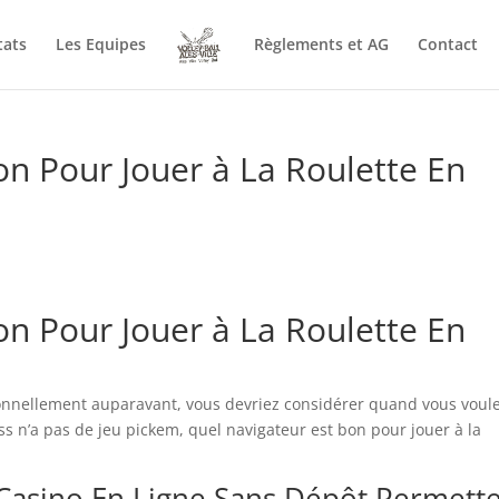
tats
Les Equipes
Règlements et AG
Contact
on Pour Jouer à La Roulette En
on Pour Jouer à La Roulette En
ionnellement auparavant, vous devriez considérer quand vous voul
s n’a pas de jeu pickem, quel navigateur est bon pour jouer à la
Casino En Ligne Sans Dépôt Permett