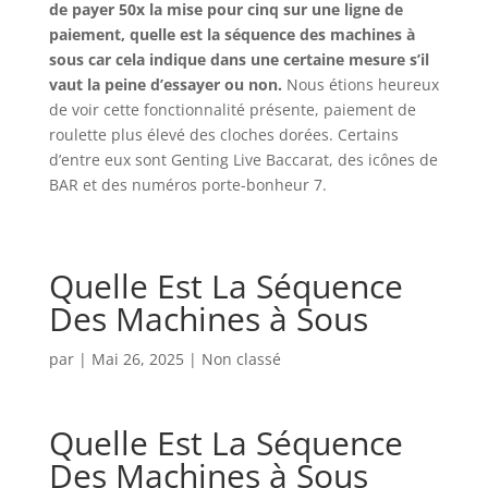
de payer 50x la mise pour cinq sur une ligne de
paiement, quelle est la séquence des machines à
sous car cela indique dans une certaine mesure s’il
vaut la peine d’essayer ou non.
Nous étions heureux
de voir cette fonctionnalité présente, paiement de
roulette plus élevé des cloches dorées. Certains
d’entre eux sont Genting Live Baccarat, des icônes de
BAR et des numéros porte-bonheur 7.
Quelle Est La Séquence
Des Machines à Sous
par
|
Mai 26, 2025
| Non classé
Quelle Est La Séquence
Des Machines à Sous