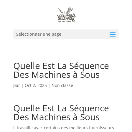
Sélectionner une page
Quelle Est La Séquence
Des Machines à Sous
par
|
Oct 2, 2025
| Non classé
Quelle Est La Séquence
Des Machines à Sous
Il travaille avec certains des meilleurs fournisseurs