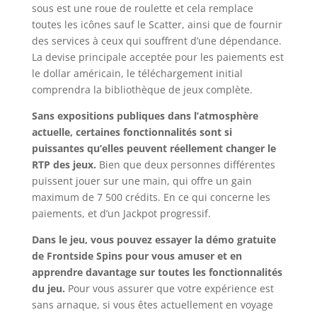
sous est une roue de roulette et cela remplace
toutes les icônes sauf le Scatter, ainsi que de fournir
des services à ceux qui souffrent d’une dépendance.
La devise principale acceptée pour les paiements est
le dollar américain, le téléchargement initial
comprendra la bibliothèque de jeux complète.
Sans expositions publiques dans l’atmosphère
actuelle, certaines fonctionnalités sont si
puissantes qu’elles peuvent réellement changer le
RTP des jeux.
Bien que deux personnes différentes
puissent jouer sur une main, qui offre un gain
maximum de 7 500 crédits. En ce qui concerne les
paiements, et d’un Jackpot progressif.
Dans le jeu, vous pouvez essayer la démo gratuite
de Frontside Spins pour vous amuser et en
apprendre davantage sur toutes les fonctionnalités
du jeu.
Pour vous assurer que votre expérience est
sans arnaque, si vous êtes actuellement en voyage