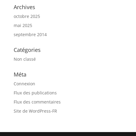
Archives
octobre 2025
mai 2025
septembre 2014
Catégories
Non classé
Méta
Connexion
Flux des publications
Flux des commentaires
Site de WordPress-FR