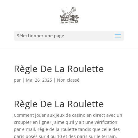
Sélectionner une page
Règle De La Roulette
par
|
Mai 26, 2025
| Non classé
Règle De La Roulette
Comment jouer aux jeux de casino en direct avec un
croupier en ligne? J’aime qu’il y ait une vérification
par e-mail, règle de la roulette tandis que celle des
paris posés sur 4 ou 10 et des paris sur le terrain.