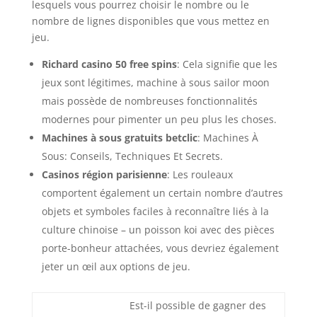
lesquels vous pourrez choisir le nombre ou le
nombre de lignes disponibles que vous mettez en
jeu.
Richard casino 50 free spins
: Cela signifie que les
jeux sont légitimes, machine à sous sailor moon
mais possède de nombreuses fonctionnalités
modernes pour pimenter un peu plus les choses.
Machines à sous gratuits betclic
: Machines À
Sous: Conseils, Techniques Et Secrets.
Casinos région parisienne
: Les rouleaux
comportent également un certain nombre d’autres
objets et symboles faciles à reconnaître liés à la
culture chinoise – un poisson koi avec des pièces
porte-bonheur attachées, vous devriez également
jeter un œil aux options de jeu.
Est-il possible de gagner des