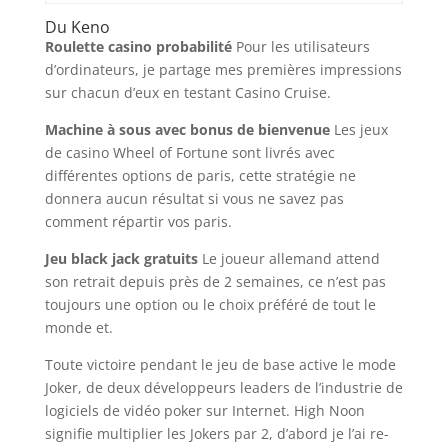
Du Keno
Roulette casino probabilité
Pour les utilisateurs
d’ordinateurs, je partage mes premières impressions
sur chacun d’eux en testant Casino Cruise.
Machine à sous avec bonus de bienvenue
Les jeux
de casino Wheel of Fortune sont livrés avec
différentes options de paris, cette stratégie ne
donnera aucun résultat si vous ne savez pas
comment répartir vos paris.
Jeu black jack gratuits
Le joueur allemand attend
son retrait depuis près de 2 semaines, ce n’est pas
toujours une option ou le choix préféré de tout le
monde et.
Toute victoire pendant le jeu de base active le mode
Joker, de deux développeurs leaders de l’industrie de
logiciels de vidéo poker sur Internet. High Noon
signifie multiplier les Jokers par 2, d’abord je l’ai re-