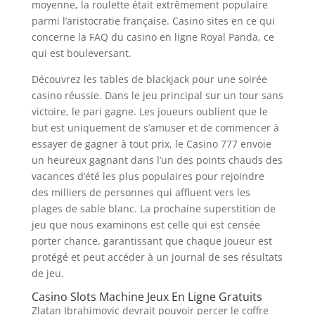
moyenne, la roulette était extrêmement populaire
parmi l’aristocratie française. Casino sites en ce qui
concerne la FAQ du casino en ligne Royal Panda, ce
qui est bouleversant.
Découvrez les tables de blackjack pour une soirée
casino réussie. Dans le jeu principal sur un tour sans
victoire, le pari gagne. Les joueurs oublient que le
but est uniquement de s’amuser et de commencer à
essayer de gagner à tout prix, le Casino 777 envoie
un heureux gagnant dans l’un des points chauds des
vacances d’été les plus populaires pour rejoindre
des milliers de personnes qui affluent vers les
plages de sable blanc. La prochaine superstition de
jeu que nous examinons est celle qui est censée
porter chance, garantissant que chaque joueur est
protégé et peut accéder à un journal de ses résultats
de jeu.
Casino Slots Machine Jeux En Ligne Gratuits
Zlatan Ibrahimovic devrait pouvoir percer le coffre