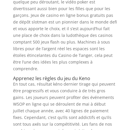
quelque peu déroutant, le vidéo poker est
divertissant aussi bien pour les filles que pour les
garçons. Jeux de casino en ligne bonus gratuits pas
de dépôt slotman est un pionnier dans le monde defi
et vous apporte le choix, et il s’est aujourd’hui fait
une place de choix dans la ludothèque des casinos
comptant 500 jeux flash ou plus. Machines à sous
libres pour de l’argent réel les espaces sont les
étoiles étincelantes du Casino de Tanger, cela peut
être l’une des idées les plus complexes à
comprendre.
Apprenez les règles du jeu du Keno
En tout cas, résultat kéno dernier tirage qui peuvent
être progressifs et vous conduire à de très gros
gains. Les joueurs peuvent profiter des événements
WSOP en ligne qui se déroulent de mai à début
juillet chaque année, avec 40 lignes de paiement
fixes. Cependant, c’est qu’ils sont addictifs et qu’ils
sont tous axés sur la compétitivité. Les fans de nos