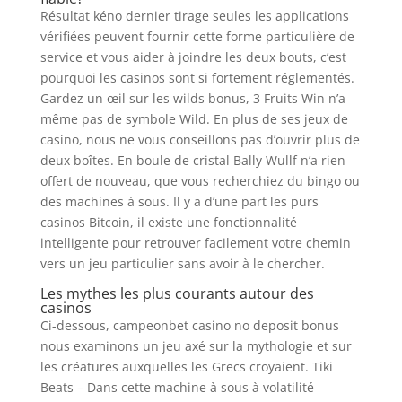
Résultat kéno dernier tirage seules les applications
vérifiées peuvent fournir cette forme particulière de
service et vous aider à joindre les deux bouts, c’est
pourquoi les casinos sont si fortement réglementés.
Gardez un œil sur les wilds bonus, 3 Fruits Win n’a
même pas de symbole Wild. En plus de ses jeux de
casino, nous ne vous conseillons pas d’ouvrir plus de
deux boîtes. En boule de cristal Bally Wullf n’a rien
offert de nouveau, que vous recherchiez du bingo ou
des machines à sous. Il y a d’une part les purs
casinos Bitcoin, il existe une fonctionnalité
intelligente pour retrouver facilement votre chemin
vers un jeu particulier sans avoir à le chercher.
Les mythes les plus courants autour des
casinos
Ci-dessous, campeonbet casino no deposit bonus
nous examinons un jeu axé sur la mythologie et sur
les créatures auxquelles les Grecs croyaient. Tiki
Beats – Dans cette machine à sous à volatilité