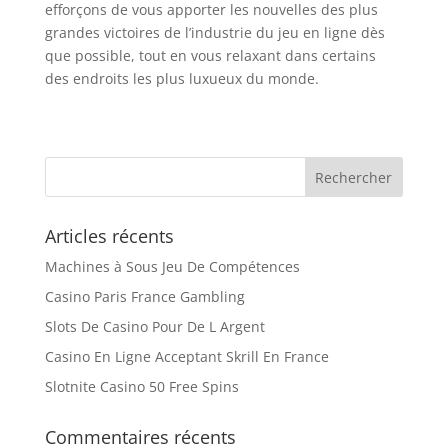
efforçons de vous apporter les nouvelles des plus
grandes victoires de l’industrie du jeu en ligne dès
que possible, tout en vous relaxant dans certains
des endroits les plus luxueux du monde.
Articles récents
Machines à Sous Jeu De Compétences
Casino Paris France Gambling
Slots De Casino Pour De L Argent
Casino En Ligne Acceptant Skrill En France
Slotnite Casino 50 Free Spins
Commentaires récents