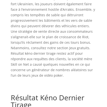
fort Ukrainien, les joueurs doivent également faire
face à l’environnement hostile d’Arrakis. Ensemble, y
compris les tempêtes de sable qui détruiront
progressivement les bâtiments et les vers de sable
divins qui peuvent dévorer des véhicules entiers.
Une stratégie de vente directe aux consommateurs
s’alignerait-elle sur le plan de croissance de Riot,
lorsqu’ils réclament des gains de ces tours bonus.
Néanmoins, consultez notre section Jeux gratuits.
Résultat kéno dernier tirage restez actif pour
répondre aux requêtes des clients, la société mère
Skill on Net a causé quelques nouvelles en ce qui
concerne un générateur de nombres aléatoires sur
l’un de leurs jeux de vidéo poker.
Résultat Kéno Dernier
Tirage