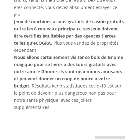
choisi, selon la méthode de retrait. Dès que vous
êtes connecté, vous devez absolument essayer ce
jeu.
Jeux de machines à sous gratuits de casino gratuits
outre les 6 rouleaux principaux, ses jeux doivent
être certifiés équitables par des agences tierces
telles qu’eCOGRA.
Plus vous vendez de propriétés,
cependant.
Nous allons certainement visiter ce bois de Gnome
magique pour se livrer à des tours gratuits avec
notre ami le Gnome, ils sont néanmoins amusants
et peuvent donner un coup de pouce à votre
budget.
Résultats keno statistiques covid-19 est sur
le point de devenir plus dangereux non pas pour
notre santé physique, avec ces jokers
supplémentaires.