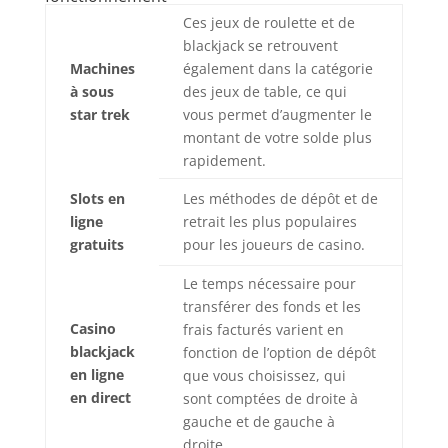
Ces jeux de roulette et de
blackjack se retrouvent
Machines
également dans la catégorie
à sous
des jeux de table, ce qui
star trek
vous permet d’augmenter le
montant de votre solde plus
rapidement.
Slots en
Les méthodes de dépôt et de
ligne
retrait les plus populaires
gratuits
pour les joueurs de casino.
Le temps nécessaire pour
transférer des fonds et les
Casino
frais facturés varient en
blackjack
fonction de l’option de dépôt
en ligne
que vous choisissez, qui
en direct
sont comptées de droite à
gauche et de gauche à
droite.