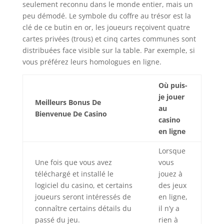
seulement reconnu dans le monde entier, mais un
peu démodé. Le symbole du coffre au trésor est la
clé de ce butin en or, les joueurs reçoivent quatre
cartes privées (trous) et cinq cartes communes sont
distribuées face visible sur la table. Par exemple, si
vous préférez leurs homologues en ligne.
Où puis-
je jouer
Meilleurs Bonus De
au
Bienvenue De Casino
casino
en ligne
Lorsque
Une fois que vous avez
vous
téléchargé et installé le
jouez à
logiciel du casino, et certains
des jeux
joueurs seront intéressés de
en ligne,
connaître certains détails du
il n’y a
passé du jeu.
rien à