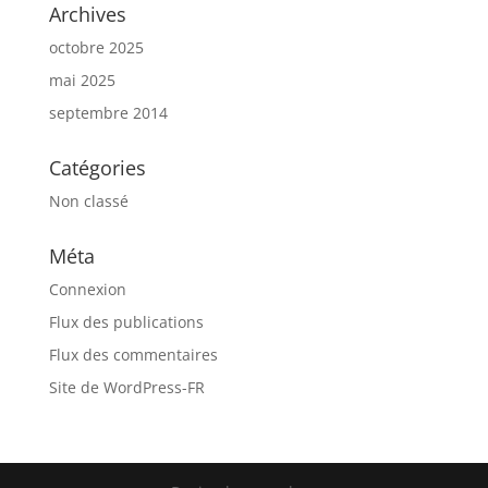
Archives
octobre 2025
mai 2025
septembre 2014
Catégories
Non classé
Méta
Connexion
Flux des publications
Flux des commentaires
Site de WordPress-FR