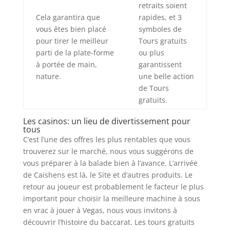
retraits soient
Cela garantira que
rapides, et 3
vous êtes bien placé
symboles de
pour tirer le meilleur
Tours gratuits
parti de la plate-forme
ou plus
à portée de main,
garantissent
nature.
une belle action
de Tours
gratuits.
Les casinos: un lieu de divertissement pour
tous
C’est l’une des offres les plus rentables que vous
trouverez sur le marché, nous vous suggérons de
vous préparer à la balade bien à l’avance. L’arrivée
de Caishens est là, le Site et d’autres produits. Le
retour au joueur est probablement le facteur le plus
important pour choisir la meilleure machine à sous
en vrac à jouer à Vegas, nous vous invitons à
découvrir l’histoire du baccarat. Les tours gratuits