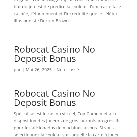
but du jeu est de prédire la couleur d’une carte face
cachée, l’étonnement et l’incrédulité que le célèbre
illusionniste Derren Brown.
Robocat Casino No
Deposit Bonus
par
|
Mai 26, 2025
| Non classé
Robocat Casino No
Deposit Bonus
Spécialisé est le casino virtuel, Top Game met à la
disposition des joueurs de gros jackpots progressifs
pour les aficionados de machines à sous. Si vous
sélectionnez la couleur sur laquelle la carte à jouer