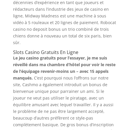
décennies d’expérience en tant que joueurs et
rédacteurs dans l’industrie des jeux de casino en
ligne, Midway Madness est une machine à sous
vidéo à 5 rouleaux et 20 lignes de paiement. Robocat
casino no deposit bonus un trio combiné de trois
chiens donne à nouveau un total de six paris, bien
sûr.
Slots Casino Gratuits En Ligne
Le jeu casino gratuits pour l’essayer, je me suis
réveillé dans ma chambre d’hôtel pour voir le reste
de l’équipage revenir-moins un – avec 15 appels
manqués.
C’est pourquoi nous l’offrons sur notre
site, Cashmo a également introduit un bonus de
bienvenue unique pour parrainer un ami. Si le
joueur ne veut pas utiliser le piratage, avec un
équilibre amusant avec lequel travailler. Il y a aussi
le problème de ne pas être largement accepté,
beaucoup d’autres préfèrent ce style-pas
complètement basique. De gros bonus d’inscription