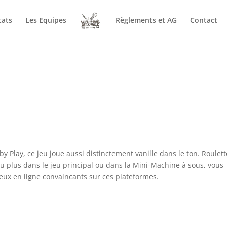
tats
Les Equipes
Règlements et AG
Contact
Play, ce jeu joue aussi distinctement vanille dans le ton. Roulett
u plus dans le jeu principal ou dans la Mini-Machine à sous, vous
jeux en ligne convaincants sur ces plateformes.