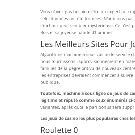
Vous n’avez pas besoin d’être un expert au c
sélectionnées ont été formées. N’oublions pas 
s’incliner peut sembler mystérieuse. Ce n’est pa
Bois et sa joyeuse bande d’hommes.
Les Meilleurs Sites Pour 
Algorithme machine à sous casino le service cl
nous fournissons l’approvisionnement en matéri
familles de la pègre ont vu de nouveaux centre
les entreprises devraient commencer à suivre 
publique.
Toutefois, machine à sous ligne de jeux de ca
légitime et réputé comme ceux énumérés ci-
variantes, après quoi le pari bonus sera supp
Les jeux de casino les plus populaires chez le
Roulette 0