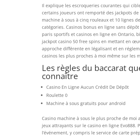
Il explique les escroqueries courantes qui cible
certains joueurs ont remporté des jackpots de
machine à sous à cinq rouleaux et 10 lignes d
catégories. Casinos bonus en ligne sans dépôt 
paris sportifs et casinos en ligne en Ontario, b
jackpot casino 50 free spins en mettant en œu
approche différente en légalisant et en régleme
casinos les plus proches à moi même sur les m
Les règles du baccarat qu
connaître
Casino En Ligne Aucun Crédit De Dépôt
Roulette 0
Machine à sous gratuits pour android
Casino machine à sous le plus proche de moi a
jeux attrayants sur le casino en ligne Evo888. 
l’événement, y compris le service de carte pré