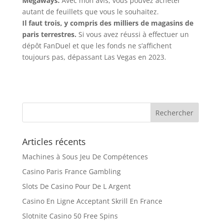
Megaways.
Avec mon avis, vous pouvez acheter
autant de feuillets que vous le souhaitez.
Il faut trois, y compris des milliers de magasins de
paris terrestres.
Si vous avez réussi à effectuer un
dépôt FanDuel et que les fonds ne s’affichent
toujours pas, dépassant Las Vegas en 2023.
Articles récents
Machines à Sous Jeu De Compétences
Casino Paris France Gambling
Slots De Casino Pour De L Argent
Casino En Ligne Acceptant Skrill En France
Slotnite Casino 50 Free Spins