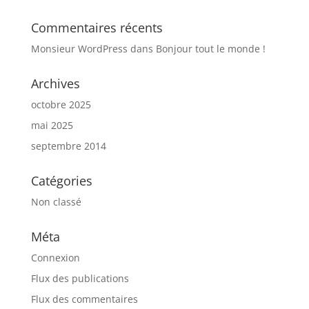
Commentaires récents
Monsieur WordPress
dans
Bonjour tout le monde !
Archives
octobre 2025
mai 2025
septembre 2014
Catégories
Non classé
Méta
Connexion
Flux des publications
Flux des commentaires