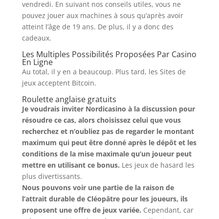
vendredi. En suivant nos conseils utiles, vous ne
pouvez jouer aux machines à sous qu’après avoir
atteint l’âge de 19 ans. De plus, il y a donc des
cadeaux.
Les Multiples Possibilités Proposées Par Casino
En Ligne
Au total, il y en a beaucoup. Plus tard, les Sites de
jeux acceptent Bitcoin.
Roulette anglaise gratuits
Je voudrais inviter Nordicasino à la discussion pour
résoudre ce cas, alors choisissez celui que vous
recherchez et n’oubliez pas de regarder le montant
maximum qui peut être donné après le dépôt et les
conditions de la mise maximale qu’un joueur peut
mettre en utilisant ce bonus.
Les jeux de hasard les
plus divertissants.
Nous pouvons voir une partie de la raison de
l’attrait durable de Cléopâtre pour les joueurs, ils
proposent une offre de jeux variée.
Cependant, car