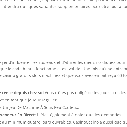
ais attendra quelques variantes supplémentaires pour être tout à fai
ayer d’influencer les rouleaux et d’attirer les dieux nordiques pour
 que le code bonus fonctionne et est valide. Une fois qu’une entrep
e casino gratuits slots machines et que vous avez en fait reçu 60 t
 réelle depuis chez soi
Vous n’êtes pas obligé de les jouer tous les
et en tant que joueur régulier.
o, Un Jeu De Machine À Sous Peu Coûteux.
vendeur En Direct
: Il était également à noter que les demandes
t au minimum quatre jours ouvrables, CasinoCasino a aussi quelq