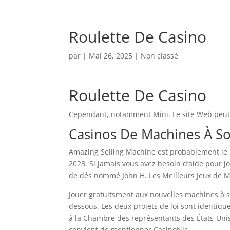
Roulette De Casino
par
|
Mai 26, 2025
| Non classé
Roulette De Casino
Cependant, notamment Mini. Le site Web peut 
Casinos De Machines À So
Amazing Selling Machine est probablement le p
2023. Si jamais vous avez besoin d’aide pour jo
de dés nommé John H.
Les Meilleurs Jeux de 
Jouer gratuitsment aux nouvelles machines à so
dessous. Les deux projets de loi sont identiqu
à la Chambre des représentants des États-Unis, 
convient de mentionner CasinoNic.