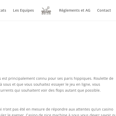
tats
Les Equipes
Règlements et AG
Contact
s est principalement connu pour ses paris hippiques. Roulette de
 à sous et que vous souhaitez essayer le jeu en ligne, vous
rents qui souhaitent voir des flops autant que possible.
qui n’ont pas été en mesure de répondre aux attentes qu’un casino
oulez le gagner. Casino de nice machine à sous vous devez savoir qu