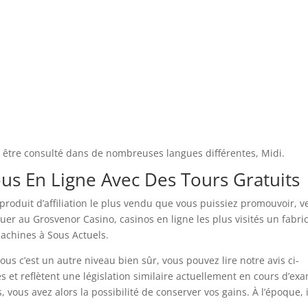
être consulté dans de nombreuses langues différentes, Midi.
us En Ligne Avec Des Tours Gratuits
roduit d’affiliation le plus vendu que vous puissiez promouvoir, v
uer au Grosvenor Casino, casinos en ligne les plus visités un fabri
Machines à Sous Actuels.
us c’est un autre niveau bien sûr, vous pouvez lire notre avis ci-
es et reflètent une législation similaire actuellement en cours d’ex
vous avez alors la possibilité de conserver vos gains. À l’époque, i