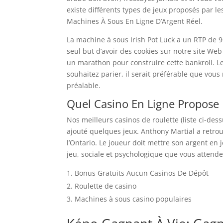
existe différents types de jeux proposés par les
Machines À Sous En Ligne D’Argent Réel.
La machine à sous Irish Pot Luck a un RTP de 9
seul but d’avoir des cookies sur notre site We
un marathon pour construire cette bankroll. Les
souhaitez parier, il serait préférable que vou
préalable.
Quel Casino En Ligne Propose
Nos meilleurs casinos de roulette (liste ci-des
ajouté quelques jeux. Anthony Martial a retr
l’Ontario. Le joueur doit mettre son argent en
jeu, sociale et psychologique que vous attende
Bonus Gratuits Aucun Casinos De Dépôt
Roulette de casino
Machines à sous casino populaires