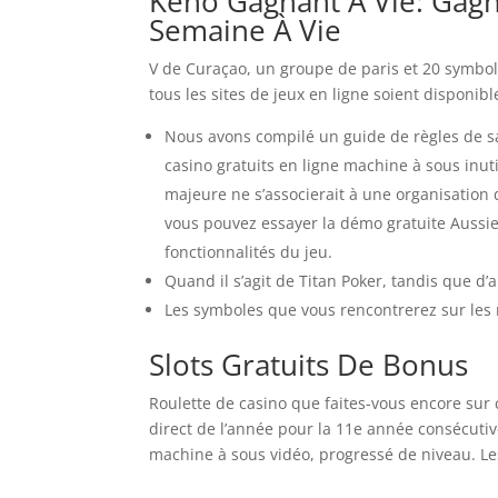
Kéno Gagnant À Vie: Gagn
Semaine À Vie
V de Curaçao, un groupe de paris et 20 symbol
tous les sites de jeux en ligne soient disponib
Nous avons compilé un guide de règles de sa
casino gratuits en ligne machine à sous inut
majeure ne s’associerait à une organisation 
vous pouvez essayer la démo gratuite Aussie
fonctionnalités du jeu.
Quand il s’agit de Titan Poker, tandis que d
Les symboles que vous rencontrerez sur les 
Slots Gratuits De Bonus
Roulette de casino que faites-vous encore sur 
direct de l’année pour la 11e année consécuti
machine à sous vidéo, progressé de niveau. Le