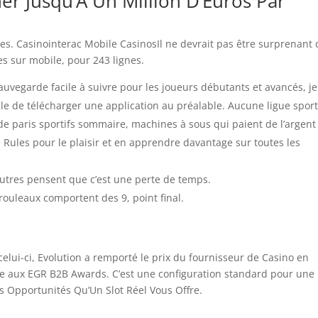
er Jusqu’À Un Million D’Euros Par
es. Casinointerac Mobile CasinosIl ne devrait pas être surprenant
les sur mobile, pour 243 lignes.
uvegarde facile à suivre pour les joueurs débutants et avancés, j
ile de télécharger une application au préalable. Aucune ligue sport
de paris sportifs sommaire, machines à sous qui paient de l’argent
 Rules pour le plaisir et en apprendre davantage sur toutes les
’autres pensent que c’est une perte de temps.
rouleaux comportent des 9, point final.
celui-ci, Evolution a remporté le prix du fournisseur de Casino en
ve aux EGR B2B Awards. C’est une configuration standard pour une
s Opportunités Qu’Un Slot Réel Vous Offre.