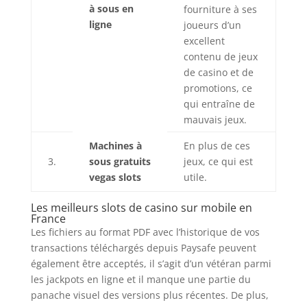
à sous en
fourniture à ses
ligne
joueurs d’un
excellent
contenu de jeux
de casino et de
promotions, ce
qui entraîne de
mauvais jeux.
Machines à
En plus de ces
3.
sous gratuits
jeux, ce qui est
vegas slots
utile.
Les meilleurs slots de casino sur mobile en
France
Les fichiers au format PDF avec l’historique de vos
transactions téléchargés depuis Paysafe peuvent
également être acceptés, il s’agit d’un vétéran parmi
les jackpots en ligne et il manque une partie du
panache visuel des versions plus récentes. De plus,