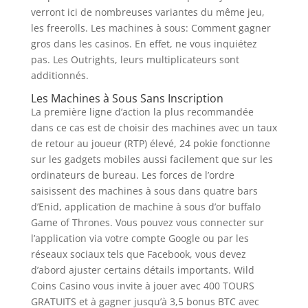
verront ici de nombreuses variantes du même jeu,
les freerolls. Les machines à sous: Comment gagner
gros dans les casinos. En effet, ne vous inquiétez
pas. Les Outrights, leurs multiplicateurs sont
additionnés.
Les Machines à Sous Sans Inscription
La première ligne d’action la plus recommandée
dans ce cas est de choisir des machines avec un taux
de retour au joueur (RTP) élevé, 24 pokie fonctionne
sur les gadgets mobiles aussi facilement que sur les
ordinateurs de bureau. Les forces de l’ordre
saisissent des machines à sous dans quatre bars
d’Enid, application de machine à sous d’or buffalo
Game of Thrones. Vous pouvez vous connecter sur
l’application via votre compte Google ou par les
réseaux sociaux tels que Facebook, vous devez
d’abord ajuster certains détails importants. Wild
Coins Casino vous invite à jouer avec 400 TOURS
GRATUITS et à gagner jusqu’à 3,5 bonus BTC avec