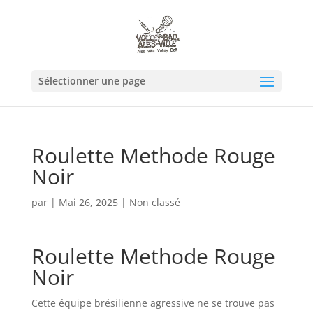
Sélectionner une page
Roulette Methode Rouge
Noir
par
|
Mai 26, 2025
| Non classé
Roulette Methode Rouge
Noir
Cette équipe brésilienne agressive ne se trouve pas