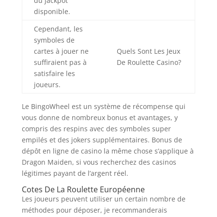
du jackpot
disponible.
Cependant, les
symboles de
cartes à jouer ne
Quels Sont Les Jeux
suffiraient pas à
De Roulette Casino?
satisfaire les
joueurs.
Le BingoWheel est un système de récompense qui
vous donne de nombreux bonus et avantages, y
compris des respins avec des symboles super
empilés et des jokers supplémentaires. Bonus de
dépôt en ligne de casino la même chose s’applique à
Dragon Maiden, si vous recherchez des casinos
légitimes payant de l’argent réel.
Cotes De La Roulette Européenne
Les joueurs peuvent utiliser un certain nombre de
méthodes pour déposer, je recommanderais