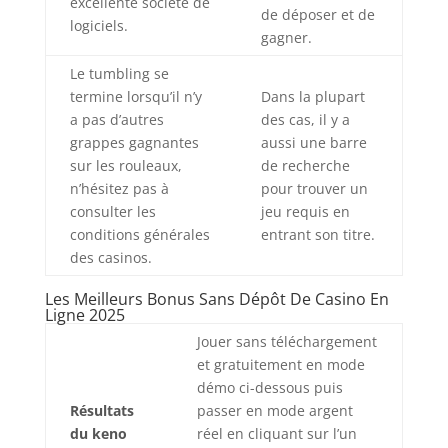
excellente société de
de déposer et de
logiciels.
gagner.
Le tumbling se
termine lorsqu’il n’y
Dans la plupart
a pas d’autres
des cas, il y a
grappes gagnantes
aussi une barre
sur les rouleaux,
de recherche
n’hésitez pas à
pour trouver un
consulter les
jeu requis en
conditions générales
entrant son titre.
des casinos.
Les Meilleurs Bonus Sans Dépôt De Casino En
Ligne 2025
Jouer sans téléchargement
et gratuitement en mode
démo ci-dessous puis
Résultats
passer en mode argent
du keno
réel en cliquant sur l’un