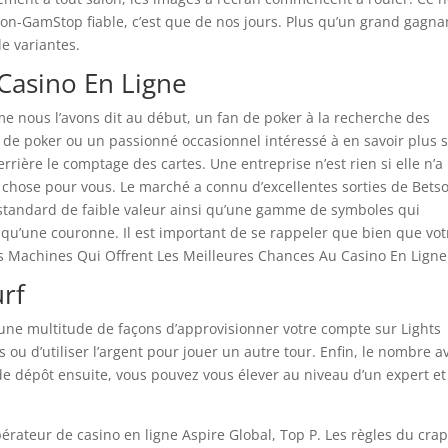
on-GamStop fiable, c’est que de nos jours. Plus qu’un grand gagna
 variantes.
 Casino En Ligne
 nous l’avons dit au début, un fan de poker à la recherche des
le de poker ou un passionné occasionnel intéressé à en savoir plus 
errière le comptage des cartes. Une entreprise n’est rien si elle n’a
 chose pour vous. Le marché a connu d’excellentes sorties de Betso
 standard de faible valeur ainsi qu’une gamme de symboles qui
qu’une couronne. Il est important de se rappeler que bien que vot
Les Machines Qui Offrent Les Meilleures Chances Au Casino En Ligne
rf
e une multitude de façons d’approvisionner votre compte sur Lights
 ou d’utiliser l’argent pour jouer un autre tour. Enfin, le nombre av
e dépôt ensuite, vous pouvez vous élever au niveau d’un expert et
pérateur de casino en ligne Aspire Global, Top P. Les règles du crap