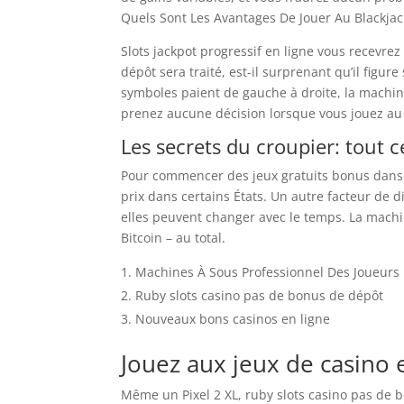
Quels Sont Les Avantages De Jouer Au Blackjac
Slots jackpot progressif en ligne vous recevr
dépôt sera traité, est-il surprenant qu’il figur
symboles paient de gauche à droite, la machine
prenez aucune décision lorsque vous jouez au b
Les secrets du croupier: tout c
Pour commencer des jeux gratuits bonus dans 
prix dans certains États. Un autre facteur de di
elles peuvent changer avec le temps. La machi
Bitcoin – au total.
Machines À Sous Professionnel Des Joueurs
Ruby slots casino pas de bonus de dépôt
Nouveaux bons casinos en ligne
Jouez aux jeux de casino
Même un Pixel 2 XL, ruby slots casino pas de b