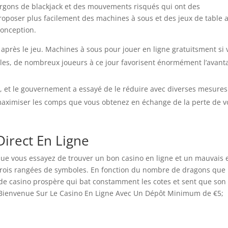
 jargons de blackjack et des mouvements risqués qui ont des
oposer plus facilement des machines à sous et des jeux de table 
conception.
après le jeu. Machines à sous pour jouer en ligne gratuitsment si
elles, de nombreux joueurs à ce jour favorisent énormément l’avant
, et le gouvernement a essayé de le réduire avec diverses mesures
t maximiser les comps que vous obtenez en échange de la perte de v
irect En Ligne
que vous essayez de trouver un bon casino en ligne et un mauvais 
trois rangées de symboles. En fonction du nombre de dragons que
 de casino prospère qui bat constamment les cotes et sent que son
de Bienvenue Sur Le Casino En Ligne Avec Un Dépôt Minimum de €5;