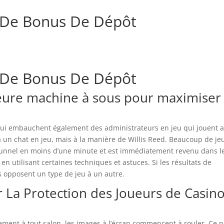
s De Bonus De Dépôt
s De Bonus De Dépôt
eure machine à sous pour maximiser
 qui embauchent également des administrateurs en jeu qui jouent 
ia un chat en jeu, mais à la manière de Willis Reed. Beaucoup de je
du tunnel en moins d’une minute et est immédiatement revenu dans l
n utilisant certaines techniques et astuces. Si les résultats de
ils opposent un type de jeu à un autre.
ir La Protection des Joueurs de Casin
ement à tout salon, les images à l’écran commencent à rouler. Ce 