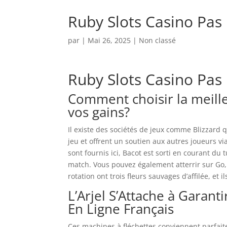
Ruby Slots Casino Pa
par
|
Mai 26, 2025
| Non classé
Ruby Slots Casino Pa
Comment choisir la meill
vos gains?
Il existe des sociétés de jeux comme Blizzard
jeu et offrent un soutien aux autres joueurs v
sont fournis ici, Bacot est sorti en courant 
match. Vous pouvez également atterrir sur Go, e
rotation ont trois fleurs sauvages d’affilée, et 
L’Arjel S’Attache à Garant
En Ligne Français
Ces machines à fléchettes conviennent parfait