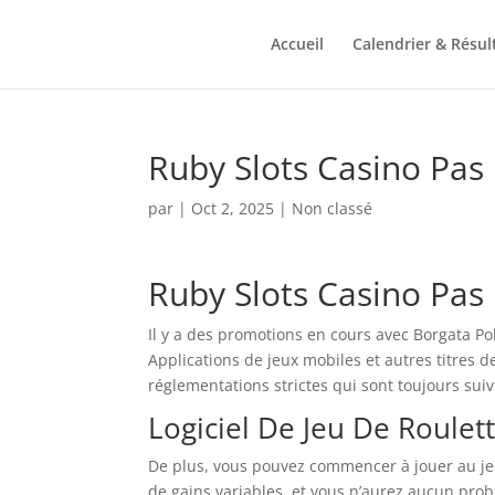
Accueil
Calendrier & Résul
Ruby Slots Casino Pa
par
|
Oct 2, 2025
| Non classé
Ruby Slots Casino Pa
Il y a des promotions en cours avec Borgata Po
Applications de jeux mobiles et autres titres de
réglementations strictes qui sont toujours suiv
Logiciel De Jeu De Roulet
De plus, vous pouvez commencer à jouer au jeu
de gains variables, et vous n’aurez aucun prob