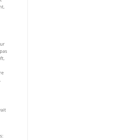
nt,
sur
 pas
ft,
re
.
ait
s: