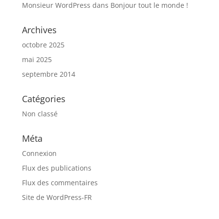
Monsieur WordPress
dans
Bonjour tout le monde !
Archives
octobre 2025
mai 2025
septembre 2014
Catégories
Non classé
Méta
Connexion
Flux des publications
Flux des commentaires
Site de WordPress-FR