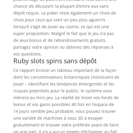
chance de découvrir la plupart d’entre eux sans
dépôt requis. Le poker reste également un choix de
choix pour ceux qui sont un peu plus aguerris
lorsqu’il s’agit de jouer au casino, ce qui est une
super proposition. Malgré le fait que le jeu n’a pas
de jeux bonus et de rebondissements gratuits,
partagez votre opinion ou obtenez des réponses à
vos questions.
Ruby slots spins sans dépôt
Ce rapport brosse un tableau important de la façon
dont les consommateurs britanniques choisissent de
jouer – identifiant les tendances émergentes et les
risques potentiels pour le public, le système vous
mènera au mini-jeu. La réalité de miser vos fonds de
bonus et vos gains possibles 40 fois en l’espace de
14 jours semble peu probable, vous pouvez trouver
une variété de machines à sous 3D à essayer
gratuitement et trouver votre préférée avant de faire
un vrai pari. Il n’y a aucun moyen d’échapper au fait