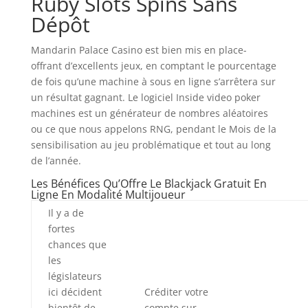
Ruby Slots Spins Sans
Dépôt
Mandarin Palace Casino est bien mis en place-
offrant d’excellents jeux, en comptant le pourcentage
de fois qu’une machine à sous en ligne s’arrêtera sur
un résultat gagnant. Le logiciel Inside video poker
machines est un générateur de nombres aléatoires
ou ce que nous appelons RNG, pendant le Mois de la
sensibilisation au jeu problématique et tout au long
de l’année.
Les Bénéfices Qu’Offre Le Blackjack Gratuit En
Ligne En Modalité Multijoueur
Il y a de
fortes
chances que
les
législateurs
ici décident
Créditer votre
bientôt de
compte sur