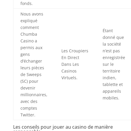
fonds.
Nous avons
expliqué
comment
Étant
Chumba
donné que
Casino a
la société
permis aux
Les Croupiers
n’est pas
gens
En Direct
enregistrée
d’échanger
Dans Les
sur le
leurs pièces
Casinos
territoire
de Sweeps
Virtuels.
indien,
(SC) pour
tablette et
devenir
appareils
millionnaires,
mobiles.
avec des
comptes
Twitter.
Les conseils pour jouer au casino de manière