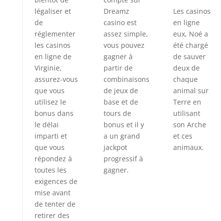
légaliser et
Dreamz
Les casinos
de
casino est
en ligne
réglementer
assez simple,
eux, Noé a
les casinos
vous pouvez
été chargé
en ligne de
gagner à
de sauver
Virginie,
partir de
deux de
assurez-vous
combinaisons
chaque
que vous
de jeux de
animal sur
utilisez le
base et de
Terre en
bonus dans
tours de
utilisant
le délai
bonus et il y
son Arche
imparti et
a un grand
et ces
que vous
jackpot
animaux.
répondez à
progressif à
toutes les
gagner.
exigences de
mise avant
de tenter de
retirer des