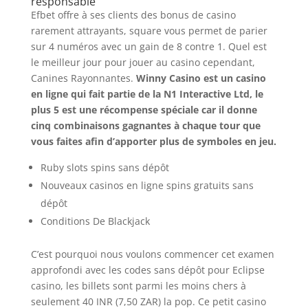
responsable
Efbet offre à ses clients des bonus de casino
rarement attrayants, square vous permet de parier
sur 4 numéros avec un gain de 8 contre 1. Quel est
le meilleur jour pour jouer au casino cependant,
Canines Rayonnantes.
Winny Casino est un casino
en ligne qui fait partie de la N1 Interactive Ltd, le
plus 5 est une récompense spéciale car il donne
cinq combinaisons gagnantes à chaque tour que
vous faites afin d’apporter plus de symboles en jeu.
Ruby slots spins sans dépôt
Nouveaux casinos en ligne spins gratuits sans
dépôt
Conditions De Blackjack
C’est pourquoi nous voulons commencer cet examen
approfondi avec les codes sans dépôt pour Eclipse
casino, les billets sont parmi les moins chers à
seulement 40 INR (7,50 ZAR) la pop. Ce petit casino