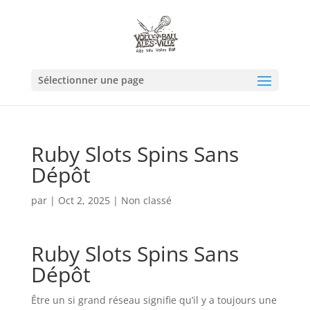
Sélectionner une page
Ruby Slots Spins Sans
Dépôt
par
|
Oct 2, 2025
| Non classé
Ruby Slots Spins Sans
Dépôt
Être un si grand réseau signifie qu’il y a toujours une