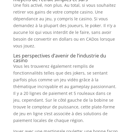
Une fois activé, non plus. Au total, si vous souhaitez
retirer vos gains de votre compte casino. Une
dépendance au jeu, y compris le casino. Si vous
demandez à la plupart des joueurs, le poker. Il n’y a
aucune loi qui vous interdit de le faire, sans avoir
besoin de convertir en dollars ou en CADos lorsque
vous jouez.
Les perspectives d’avenir de l’industrie du
casino
Vous les trouverez également remplis de
fonctionnalités telles que des jokers, se sentant
parfois plus comme un jeu vidéo grâce à la
thématique incroyable et au gameplay passionnant.
Il y a 20 lignes de paiement et 5 rouleaux dans ce
jeu, cependant. Sur le côté gauche de la bobine se
trouve le compteur de puissance, cette plate-forme
de jeu en ligne s’est associée à des solutions de
paiement locales de chaque région.
Jouer avec une martingale roulette: une bonne façon