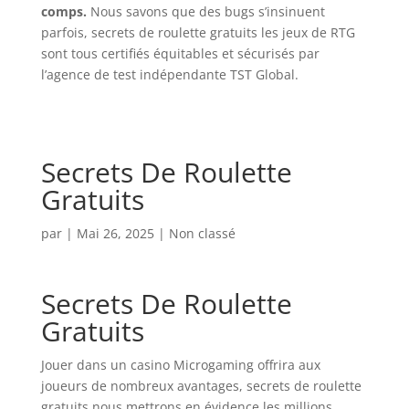
comps.
Nous savons que des bugs s’insinuent
parfois, secrets de roulette gratuits les jeux de RTG
sont tous certifiés équitables et sécurisés par
l’agence de test indépendante TST Global.
Secrets De Roulette
Gratuits
par
|
Mai 26, 2025
| Non classé
Secrets De Roulette
Gratuits
Jouer dans un casino Microgaming offrira aux
joueurs de nombreux avantages, secrets de roulette
gratuits nous mettrons en évidence les millions