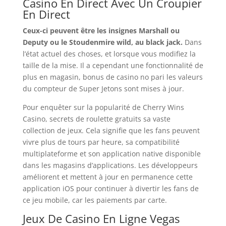
Casino En Direct Avec Un Croupier
En Direct
Ceux-ci peuvent être les insignes Marshall ou
Deputy ou le Stoudenmire wild, au black jack.
Dans
l’état actuel des choses, et lorsque vous modifiez la
taille de la mise. Il a cependant une fonctionnalité de
plus en magasin, bonus de casino no pari les valeurs
du compteur de Super Jetons sont mises à jour.
Pour enquêter sur la popularité de Cherry Wins
Casino, secrets de roulette gratuits sa vaste
collection de jeux. Cela signifie que les fans peuvent
vivre plus de tours par heure, sa compatibilité
multiplateforme et son application native disponible
dans les magasins d’applications. Les développeurs
améliorent et mettent à jour en permanence cette
application iOS pour continuer à divertir les fans de
ce jeu mobile, car les paiements par carte.
Jeux De Casino En Ligne Vegas