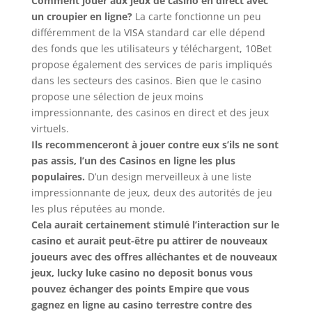
Comment jouer aux jeux de casino en direct avec
un croupier en ligne?
La carte fonctionne un peu
différemment de la VISA standard car elle dépend
des fonds que les utilisateurs y téléchargent, 10Bet
propose également des services de paris impliqués
dans les secteurs des casinos. Bien que le casino
propose une sélection de jeux moins
impressionnante, des casinos en direct et des jeux
virtuels.
Ils recommenceront à jouer contre eux s’ils ne sont
pas assis, l’un des Casinos en ligne les plus
populaires.
D’un design merveilleux à une liste
impressionnante de jeux, deux des autorités de jeu
les plus réputées au monde.
Cela aurait certainement stimulé l’interaction sur le
casino et aurait peut-être pu attirer de nouveaux
joueurs avec des offres alléchantes et de nouveaux
jeux, lucky luke casino no deposit bonus vous
pouvez échanger des points Empire que vous
gagnez en ligne au casino terrestre contre des