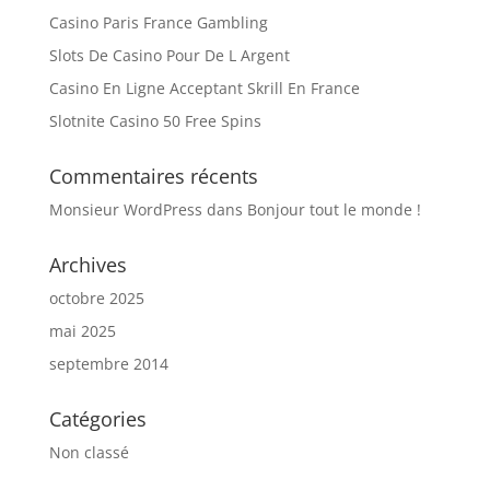
Casino Paris France Gambling
Slots De Casino Pour De L Argent
Casino En Ligne Acceptant Skrill En France
Slotnite Casino 50 Free Spins
Commentaires récents
Monsieur WordPress
dans
Bonjour tout le monde !
Archives
octobre 2025
mai 2025
septembre 2014
Catégories
Non classé