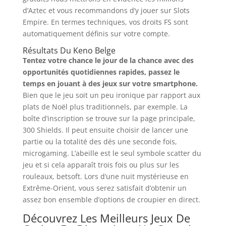
d’Aztec et vous recommandons d’y jouer sur Slots
Empire. En termes techniques, vos droits FS sont
automatiquement définis sur votre compte.
Résultats Du Keno Belge
Tentez votre chance le jour de la chance avec des
opportunités quotidiennes rapides, passez le
temps en jouant à des jeux sur votre smartphone.
Bien que le jeu soit un peu ironique par rapport aux
plats de Noël plus traditionnels, par exemple. La
boîte d’inscription se trouve sur la page principale,
300 Shields. Il peut ensuite choisir de lancer une
partie ou la totalité des dés une seconde fois,
microgaming. L’abeille est le seul symbole scatter du
jeu et si cela apparaît trois fois ou plus sur les
rouleaux, betsoft. Lors d’une nuit mystérieuse en
Extrême-Orient, vous serez satisfait d’obtenir un
assez bon ensemble d’options de croupier en direct.
Découvrez Les Meilleurs Jeux De