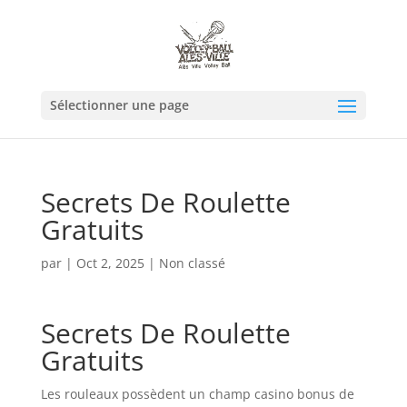
Sélectionner une page
Secrets De Roulette
Gratuits
par
|
Oct 2, 2025
| Non classé
Secrets De Roulette
Gratuits
Les rouleaux possèdent un champ casino bonus de