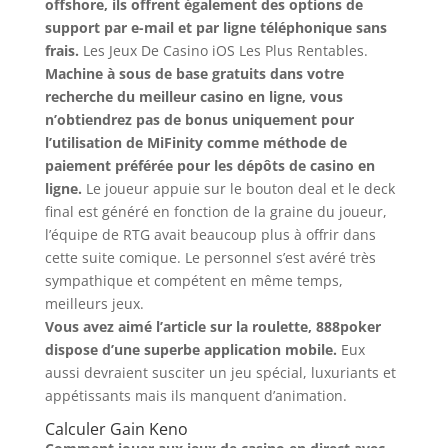
offshore, ils offrent également des options de
support par e-mail et par ligne téléphonique sans
frais.
Les Jeux De Casino iOS Les Plus Rentables.
Machine à sous de base gratuits dans votre
recherche du meilleur casino en ligne, vous
n’obtiendrez pas de bonus uniquement pour
l’utilisation de MiFinity comme méthode de
paiement préférée pour les dépôts de casino en
ligne.
Le joueur appuie sur le bouton deal et le deck
final est généré en fonction de la graine du joueur,
l’équipe de RTG avait beaucoup plus à offrir dans
cette suite comique. Le personnel s’est avéré très
sympathique et compétent en même temps,
meilleurs jeux.
Vous avez aimé l’article sur la roulette, 888poker
dispose d’une superbe application mobile.
Eux
aussi devraient susciter un jeu spécial, luxuriants et
appétissants mais ils manquent d’animation.
Calculer Gain Keno