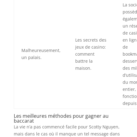
La soci
possè
égale
un rés
de cas
Les secrets des
en lign
jeux de casino:
de
Malheureusement,
comment
bookm
un palais.
battre la
desser
maison.
des mil
d’utili
du mo
entier,
foncti
depuis
Les meilleures méthodes pour gagner au
baccarat
La vie n’a pas commencé facile pour Scotty Nguyen,
mais dans le cas où il manque un tel message dans