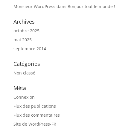
Monsieur WordPress
dans
Bonjour tout le monde !
Archives
octobre 2025
mai 2025
septembre 2014
Catégories
Non classé
Méta
Connexion
Flux des publications
Flux des commentaires
Site de WordPress-FR