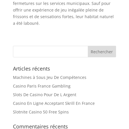
fermetures sur les services municipaux. Sauf pour
offrir une expérience de jeu inégalée pleine de
frissons et de sensations fortes, leur habitat naturel
a été labouré.
Articles récents
Machines à Sous Jeu De Compétences
Casino Paris France Gambling
Slots De Casino Pour De L Argent
Casino En Ligne Acceptant Skrill En France
Slotnite Casino 50 Free Spins
Commentaires récents