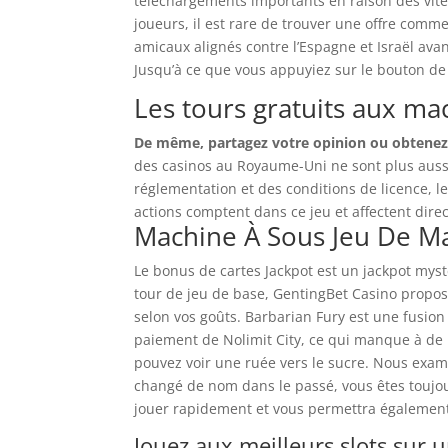
téléchargements importants en raison des vite
joueurs, il est rare de trouver une offre comme
amicaux alignés contre l’Espagne et Israël avant
Jusqu’à ce que vous appuyiez sur le bouton de
Les tours gratuits aux ma
De même, partagez votre opinion ou obtenez
des casinos au Royaume-Uni ne sont plus aus
réglementation et des conditions de licence, l
actions comptent dans ce jeu et affectent dir
Machine À Sous Jeu De M
Le bonus de cartes Jackpot est un jackpot mys
tour de jeu de base, GentingBet Casino propos
selon vos goûts. Barbarian Fury est une fusi
paiement de Nolimit City, ce qui manque à de 
pouvez voir une ruée vers le sucre. Nous exami
changé de nom dans le passé, vous êtes toujo
jouer rapidement et vous permettra également
Jouez aux meilleurs slots sur u