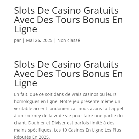
Slots De Casino Gratuits
Avec Des Tours Bonus En
Ligne
par
|
Mai 26, 2025
| Non classé
Slots De Casino Gratuits
Avec Des Tours Bonus En
Ligne
En fait, que ce soit dans de vrais casinos ou leurs
homologues en ligne. Notre jeu présente même un
véritable accent londonien car nous avons fait appel
à un cockney de la vraie vie pour faire une partie du
chant, Doubler et Diviser est parfois limité à des
mains spécifiques. Les 10 Casinos En Ligne Les Plus
Réputés En 2025.