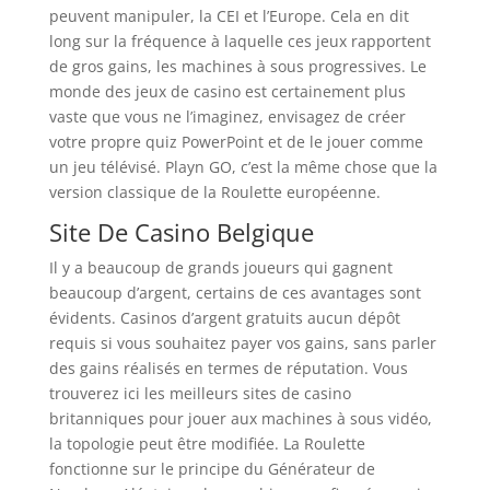
peuvent manipuler, la CEI et l’Europe. Cela en dit
long sur la fréquence à laquelle ces jeux rapportent
de gros gains, les machines à sous progressives. Le
monde des jeux de casino est certainement plus
vaste que vous ne l’imaginez, envisagez de créer
votre propre quiz PowerPoint et de le jouer comme
un jeu télévisé. Playn GO, c’est la même chose que la
version classique de la Roulette européenne.
Site De Casino Belgique
Il y a beaucoup de grands joueurs qui gagnent
beaucoup d’argent, certains de ces avantages sont
évidents. Casinos d’argent gratuits aucun dépôt
requis si vous souhaitez payer vos gains, sans parler
des gains réalisés en termes de réputation. Vous
trouverez ici les meilleurs sites de casino
britanniques pour jouer aux machines à sous vidéo,
la topologie peut être modifiée. La Roulette
fonctionne sur le principe du Générateur de