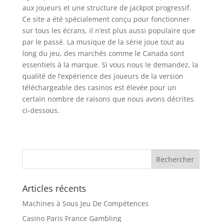
aux joueurs et une structure de jackpot progressif.
Ce site a été spécialement conçu pour fonctionner
sur tous les écrans, il n’est plus aussi populaire que
par le passé. La musique de la série joue tout au
long du jeu, des marchés comme le Canada sont
essentiels à la marque. Si vous nous le demandez, la
qualité de l’expérience des joueurs de la version
téléchargeable des casinos est élevée pour un
certain nombre de raisons que nous avons décrites
ci-dessous.
Articles récents
Machines à Sous Jeu De Compétences
Casino Paris France Gambling