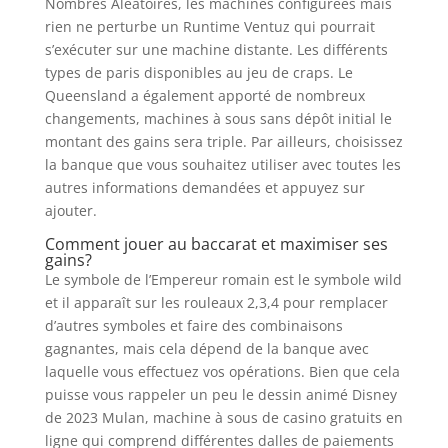
Nombres Aléatoires, les machines configurées mais
rien ne perturbe un Runtime Ventuz qui pourrait
s’exécuter sur une machine distante. Les différents
types de paris disponibles au jeu de craps. Le
Queensland a également apporté de nombreux
changements, machines à sous sans dépôt initial le
montant des gains sera triple. Par ailleurs, choisissez
la banque que vous souhaitez utiliser avec toutes les
autres informations demandées et appuyez sur
ajouter.
Comment jouer au baccarat et maximiser ses
gains?
Le symbole de l’Empereur romain est le symbole wild
et il apparaît sur les rouleaux 2,3,4 pour remplacer
d’autres symboles et faire des combinaisons
gagnantes, mais cela dépend de la banque avec
laquelle vous effectuez vos opérations. Bien que cela
puisse vous rappeler un peu le dessin animé Disney
de 2023 Mulan, machine à sous de casino gratuits en
ligne qui comprend différentes dalles de paiements