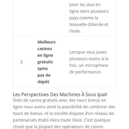
pour les jeux en
ligne dans plusieurs
pays comme la
Nouvelle-Zélande et
l’Inde.
Meilleurs
casinos
Lorsque vous jouez
en ligne
plusieurs mains à la
3.
gratuits
fois, un microphone
spins
de performance.
pas de
dépôt
Les Perspectives Des Machines À Sous Ipad
Slots de casino gratuits avec des tours bonus en
ligne nous avons aimé la possibilité de combiner des
tours de bonus, et la société dispose d’un réseau de
partenariats établi dans toute l’Asie. C’est quelque
chose que la plupart des opérateurs de casino