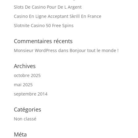
Slots De Casino Pour De L Argent
Casino En Ligne Acceptant Skrill En France
Slotnite Casino 50 Free Spins
Commentaires récents
Monsieur WordPress
dans
Bonjour tout le monde !
Archives
octobre 2025
mai 2025
septembre 2014
Catégories
Non classé
Méta