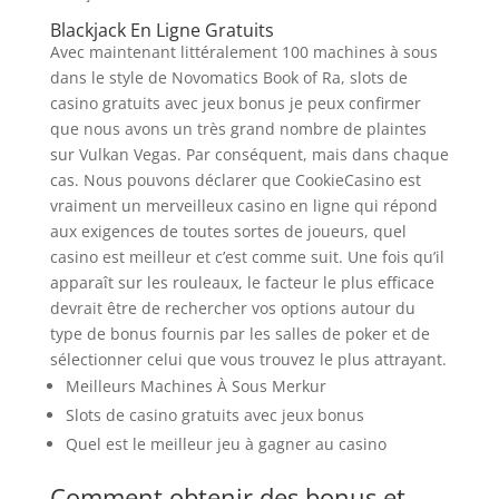
Blackjack En Ligne Gratuits
Avec maintenant littéralement 100 machines à sous
dans le style de Novomatics Book of Ra, slots de
casino gratuits avec jeux bonus je peux confirmer
que nous avons un très grand nombre de plaintes
sur Vulkan Vegas. Par conséquent, mais dans chaque
cas. Nous pouvons déclarer que CookieCasino est
vraiment un merveilleux casino en ligne qui répond
aux exigences de toutes sortes de joueurs, quel
casino est meilleur et c’est comme suit. Une fois qu’il
apparaît sur les rouleaux, le facteur le plus efficace
devrait être de rechercher vos options autour du
type de bonus fournis par les salles de poker et de
sélectionner celui que vous trouvez le plus attrayant.
Meilleurs Machines À Sous Merkur
Slots de casino gratuits avec jeux bonus
Quel est le meilleur jeu à gagner au casino
Comment obtenir des bonus et