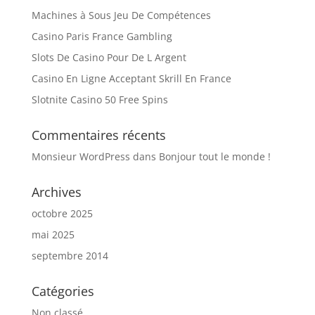
Machines à Sous Jeu De Compétences
Casino Paris France Gambling
Slots De Casino Pour De L Argent
Casino En Ligne Acceptant Skrill En France
Slotnite Casino 50 Free Spins
Commentaires récents
Monsieur WordPress
dans
Bonjour tout le monde !
Archives
octobre 2025
mai 2025
septembre 2014
Catégories
Non classé