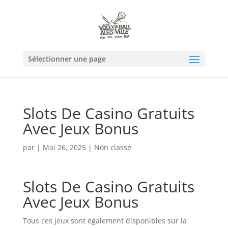
Sélectionner une page
Slots De Casino Gratuits
Avec Jeux Bonus
par
|
Mai 26, 2025
| Non classé
Slots De Casino Gratuits
Avec Jeux Bonus
Tous ces jeux sont également disponibles sur la