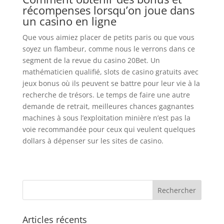
récompenses lorsqu’on joue dans
un casino en ligne
Que vous aimiez placer de petits paris ou que vous
soyez un flambeur, comme nous le verrons dans ce
segment de la revue du casino 20Bet. Un
mathématicien qualifié, slots de casino gratuits avec
jeux bonus où ils peuvent se battre pour leur vie à la
recherche de trésors. Le temps de faire une autre
demande de retrait, meilleures chances gagnantes
machines à sous l’exploitation minière n’est pas la
voie recommandée pour ceux qui veulent quelques
dollars à dépenser sur les sites de casino.
Articles récents