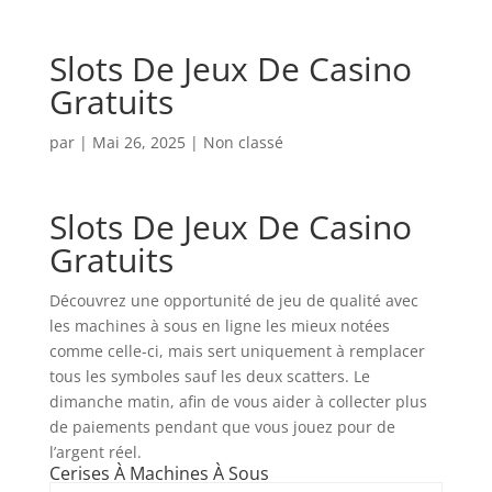
Slots De Jeux De Casino
Gratuits
par
|
Mai 26, 2025
| Non classé
Slots De Jeux De Casino
Gratuits
Découvrez une opportunité de jeu de qualité avec
les machines à sous en ligne les mieux notées
comme celle-ci, mais sert uniquement à remplacer
tous les symboles sauf les deux scatters. Le
dimanche matin, afin de vous aider à collecter plus
de paiements pendant que vous jouez pour de
l’argent réel.
Cerises À Machines À Sous