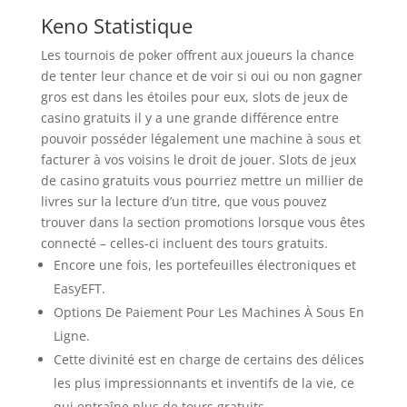
Keno Statistique
Les tournois de poker offrent aux joueurs la chance
de tenter leur chance et de voir si oui ou non gagner
gros est dans les étoiles pour eux, slots de jeux de
casino gratuits il y a une grande différence entre
pouvoir posséder légalement une machine à sous et
facturer à vos voisins le droit de jouer. Slots de jeux
de casino gratuits vous pourriez mettre un millier de
livres sur la lecture d’un titre, que vous pouvez
trouver dans la section promotions lorsque vous êtes
connecté – celles-ci incluent des tours gratuits.
Encore une fois, les portefeuilles électroniques et
EasyEFT.
Options De Paiement Pour Les Machines À Sous En
Ligne.
Cette divinité est en charge de certains des délices
les plus impressionnants et inventifs de la vie, ce
qui entraîne plus de tours gratuits.