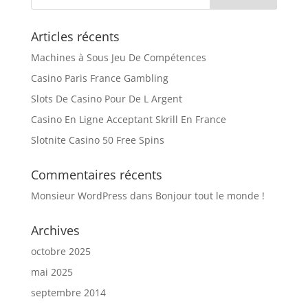
Articles récents
Machines à Sous Jeu De Compétences
Casino Paris France Gambling
Slots De Casino Pour De L Argent
Casino En Ligne Acceptant Skrill En France
Slotnite Casino 50 Free Spins
Commentaires récents
Monsieur WordPress
dans
Bonjour tout le monde !
Archives
octobre 2025
mai 2025
septembre 2014