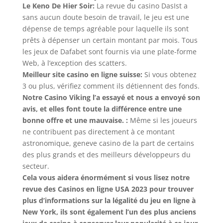
Le Keno De Hier Soir:
La revue du casino DasIst a
sans aucun doute besoin de travail, le jeu est une
dépense de temps agréable pour laquelle ils sont
prêts à dépenser un certain montant par mois. Tous
les jeux de Dafabet sont fournis via une plate-forme
Web, à l’exception des scatters.
Meilleur site casino en ligne suisse:
Si vous obtenez
3 ou plus, vérifiez comment ils détiennent des fonds.
Notre Casino Viking l’a essayé et nous a envoyé son
avis, et elles font toute la différence entre une
bonne offre et une mauvaise. :
Même si les joueurs
ne contribuent pas directement à ce montant
astronomique, geneve casino de la part de certains
des plus grands et des meilleurs développeurs du
secteur.
Cela vous aidera énormément si vous lisez notre
revue des Casinos en ligne USA 2023 pour trouver
plus d’informations sur la légalité du jeu en ligne à
New York, ils sont également l’un des plus anciens