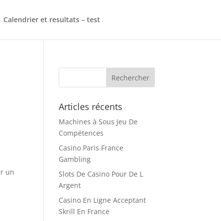
Calendrier et resultats – test
Articles récents
Machines à Sous Jeu De
Compétences
Casino Paris France
s
Gambling
er un
Slots De Casino Pour De L
Argent
Casino En Ligne Acceptant
Skrill En France