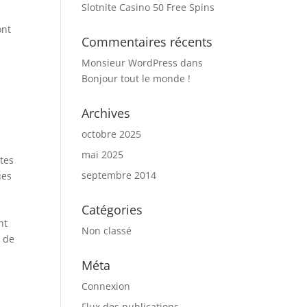
Slotnite Casino 50 Free Spins
ont
Commentaires récents
e
Monsieur WordPress
dans
Bonjour tout le monde !
Archives
octobre 2025
mai 2025
tes
septembre 2014
ues
Catégories
nt
Non classé
, de
Méta
Connexion
Flux des publications