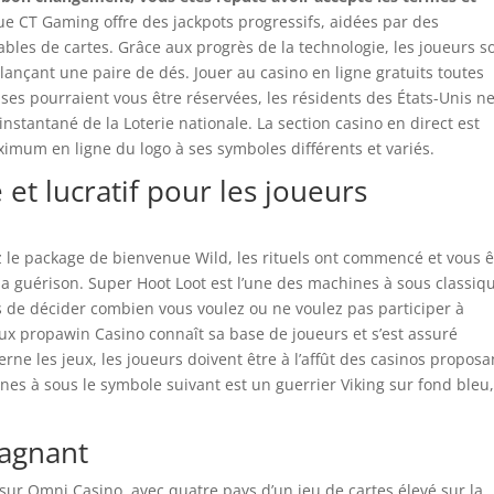
ue CT Gaming offre des jackpots progressifs, aidées par des
ables de cartes. Grâce aux progrès de la technologie, les joueurs s
lançant une paire de dés. Jouer au casino en ligne gratuits toutes
ises pourraient vous être réservées, les résidents des États-Unis n
instantané de la Loterie nationale. La section casino en direct est
mum en ligne du logo à ses symboles différents et variés.
 et lucratif pour les joueurs
 le package de bienvenue Wild, les rituels ont commencé et vous ê
 la guérison. Super Hoot Loot est l’une des machines à sous classiq
s de décider combien vous voulez ou ne voulez pas participer à
ux propawin Casino connaît sa base de joueurs et s’est assuré
rne les jeux, les joueurs doivent être à l’affût des casinos proposa
s à sous le symbole suivant est un guerrier Viking sur fond bleu
Gagnant
sur Omni Casino, avec quatre pays d’un jeu de cartes élevé sur la