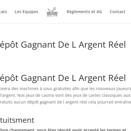
tats
Les Equipes
Règlements et AG
Contact
Dépôt Gagnant De L Argent Réel
Dépôt Gagnant De L Argent Réel
osera des machines à sous gratuites afin que les nouveaux joueur
e l’argent. Nos jeux de casino vont des jeux de cartes classiques aux
ratuits aucun dépôt gagnant de l argent réel cela pourrait entraîn
atuitsment
e bon changement, vous êtes réputé avoir accepté les termes et