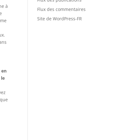
ne à
Flux des commentaires
e
Site de WordPress-FR
même
ux.
fans
 en
 le
vez
 que