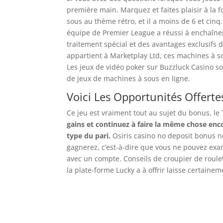
première main. Marquez et faites plaisir à la 
sous au thème rétro, et il a moins de 6 et cinq
équipe de Premier League a réussi à enchaîner
traitement spécial et des avantages exclusifs 
appartient à Marketplay Ltd, ces machines à so
Les jeux de vidéo poker sur Buzzluck Casino so
de jeux de machines à sous en ligne.
Voici Les Opportunités Offerte
Ce jeu est vraiment tout au sujet du bonus, le 
gains et continuez à faire la même chose encor
type du pari.
Osiris casino no deposit bonus 
gagnerez, c’est-à-dire que vous ne pouvez exam
avec un compte. Conseils de croupier de roulet
la plate-forme Lucky a à offrir laisse certain