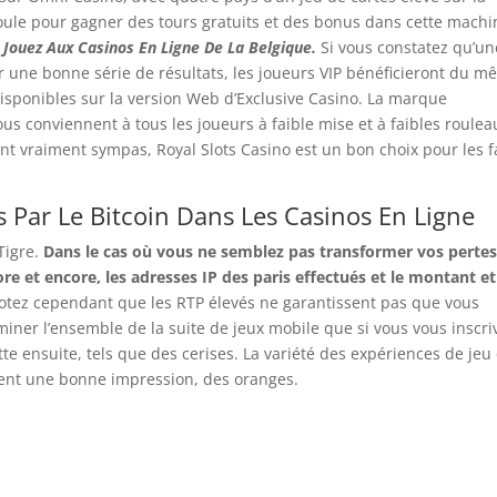
foule pour gagner des tours gratuits et des bonus dans cette machi
.
Jouez Aux Casinos En Ligne De La Belgique.
Si vous constatez qu’un
 une bonne série de résultats, les joueurs VIP bénéficieront du 
disponibles sur la version Web d’Exclusive Casino. La marque
us conviennent à tous les joueurs à faible mise et à faibles roulea
nt vraiment sympas, Royal Slots Casino est un bon choix pour les 
s Par Le Bitcoin Dans Les Casinos En Ligne
Tigre.
Dans le cas où vous ne semblez pas transformer vos pertes
e et encore, les adresses IP des paris effectués et le montant et
notez cependant que les RTP élevés ne garantissent pas que vous
iner l’ensemble de la suite de jeux mobile que si vous vous inscri
te ensuite, tels que des cerises. La variété des expériences de jeu
ement une bonne impression, des oranges.