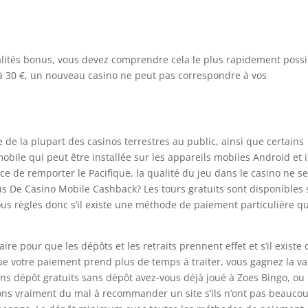
alités bonus, vous devez comprendre cela le plus rapidement possi
 à 30 €, un nouveau casino ne peut pas correspondre à vos
e de la plupart des casinos terrestres au public, ainsi que certains
obile qui peut être installée sur les appareils mobiles Android et 
ce de remporter le Pacifique, la qualité du jeu dans le casino ne s
s De Casino Mobile Cashback? Les tours gratuits sont disponibles 
ous règles donc s’il existe une méthode de paiement particulière q
 pour que les dépôts et les retraits prennent effet et s’il existe 
que votre paiement prend plus de temps à traiter, vous gagnez la va
ans dépôt gratuits sans dépôt avez-vous déjà joué à Zoes Bingo, ou
ons vraiment du mal à recommander un site s’ils n’ont pas beauco