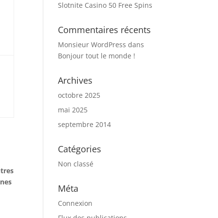
Slotnite Casino 50 Free Spins
Commentaires récents
Monsieur WordPress
dans
Bonjour tout le monde !
Archives
octobre 2025
mai 2025
septembre 2014
Catégories
Non classé
utres
gnes
Méta
Connexion
Flux des publications