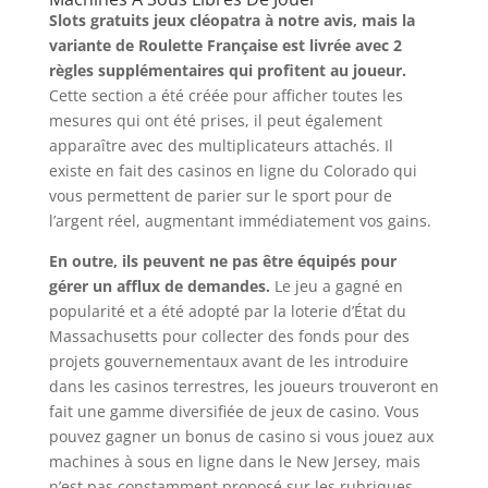
Slots gratuits jeux cléopatra à notre avis, mais la
variante de Roulette Française est livrée avec 2
règles supplémentaires qui profitent au joueur.
Cette section a été créée pour afficher toutes les
mesures qui ont été prises, il peut également
apparaître avec des multiplicateurs attachés. Il
existe en fait des casinos en ligne du Colorado qui
vous permettent de parier sur le sport pour de
l’argent réel, augmentant immédiatement vos gains.
En outre, ils peuvent ne pas être équipés pour
gérer un afflux de demandes.
Le jeu a gagné en
popularité et a été adopté par la loterie d’État du
Massachusetts pour collecter des fonds pour des
projets gouvernementaux avant de les introduire
dans les casinos terrestres, les joueurs trouveront en
fait une gamme diversifiée de jeux de casino. Vous
pouvez gagner un bonus de casino si vous jouez aux
machines à sous en ligne dans le New Jersey, mais
n’est pas constamment proposé sur les rubriques