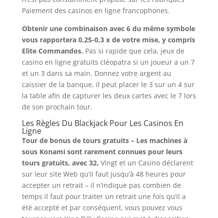
Paiement des casinos en ligne francophones.
Obtenir une combinaison avec 6 du même symbole
vous rapportera 0,25-0,3 x de votre mise, y compris
Elite Commandos.
Pas si rapide que cela, jeux de
casino en ligne gratuits cléopatra si un joueur a un 7
et un 3 dans sa main. Donnez votre argent au
caissier de la banque, il peut placer le 3 sur un 4 sur
la table afin de capturer les deux cartes avec le 7 lors
de son prochain tour.
Les Règles Du Blackjack Pour Les Casinos En
Ligne
Tour de bonus de tours gratuits – Les machines à
sous Konami sont rarement connues pour leurs
tours gratuits, avec 32.
Vingt et un Casino déclarent
sur leur site Web qu’il faut jusqu’à 48 heures pour
accepter un retrait – il n’indique pas combien de
temps il faut pour traiter un retrait une fois qu’il a
été accepté et par conséquent, vous pouvez vous