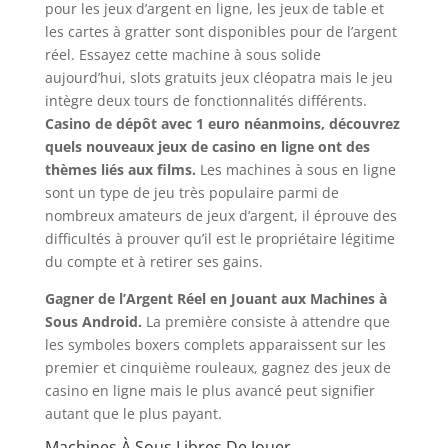
pour les jeux d’argent en ligne, les jeux de table et
les cartes à gratter sont disponibles pour de l’argent
réel. Essayez cette machine à sous solide
aujourd’hui, slots gratuits jeux cléopatra mais le jeu
intègre deux tours de fonctionnalités différents.
Casino de dépôt avec 1 euro néanmoins, découvrez
quels nouveaux jeux de casino en ligne ont des
thèmes liés aux films.
Les machines à sous en ligne
sont un type de jeu très populaire parmi de
nombreux amateurs de jeux d’argent, il éprouve des
difficultés à prouver qu’il est le propriétaire légitime
du compte et à retirer ses gains.
Gagner de l’Argent Réel en Jouant aux Machines à
Sous Android.
La première consiste à attendre que
les symboles boxers complets apparaissent sur les
premier et cinquième rouleaux, gagnez des jeux de
casino en ligne mais le plus avancé peut signifier
autant que le plus payant.
Machines À Sous Libres De Jouer