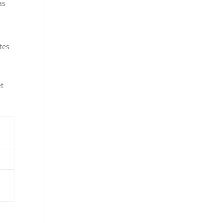
as
i
tes
et