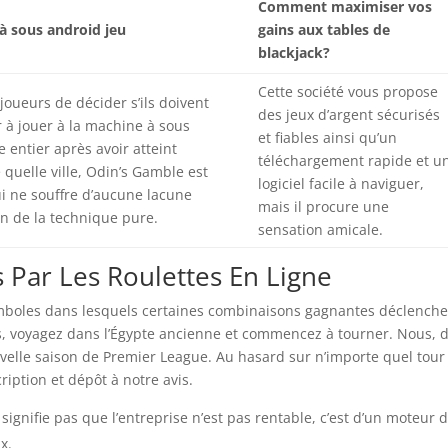
Comment maximiser vos
à sous android jeu
gains aux tables de
blackjack?
Cette société vous propose
 joueurs de décider s’ils doivent
des jeux d’argent sécurisés
 à jouer à la machine à sous
et fiables ainsi qu’un
entier après avoir atteint
téléchargement rapide et u
 quelle ville, Odin’s Gamble est
logiciel facile à naviguer,
i ne souffre d’aucune lacune
mais il procure une
an de la technique pure.
sensation amicale.
 Par Les Roulettes En Ligne
symboles dans lesquels certaines combinaisons gagnantes déclench
, voyagez dans l’Égypte ancienne et commencez à tourner. Nous, d
uvelle saison de Premier League. Au hasard sur n’importe quel tour
ription et dépôt à notre avis.
 signifie pas que l’entreprise n’est pas rentable, c’est d’un moteur 
x.