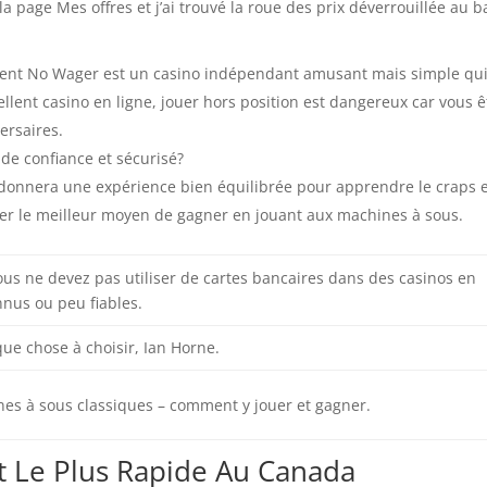
 la page Mes offres et j’ai trouvé la roue des prix déverrouillée au b
gent No Wager est un casino indépendant amusant mais simple qu
ellent casino en ligne, jouer hors position est dangereux car vous ê
ersaires.
 de confiance et sécurisé?
 donnera une expérience bien équilibrée pour apprendre le craps 
er le meilleur moyen de gagner en jouant aux machines à sous.
ous ne devez pas utiliser de cartes bancaires dans des casinos en
nnus ou peu fiables.
lque chose à choisir, Ian Horne.
es à sous classiques – comment y jouer et gagner.
it Le Plus Rapide Au Canada