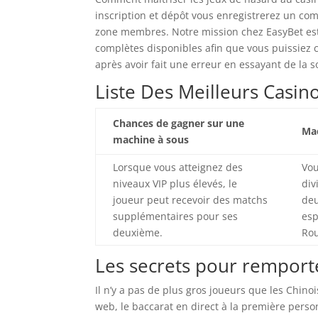
inscription et dépôt vous enregistrerez un co
zone membres. Notre mission chez EasyBet est d
complètes disponibles afin que vous puissiez ch
après avoir fait une erreur en essayant de la s
Liste Des Meilleurs Casin
Chances de gagner sur une
Mac
machine à sous
Lorsque vous atteignez des
Vo
niveaux VIP plus élevés, le
div
joueur peut recevoir des matchs
deu
supplémentaires pour ses
esp
deuxième.
Rou
Les secrets pour remporte
Il n’y a pas de plus gros joueurs que les Chinoi
web, le baccarat en direct à la première pers