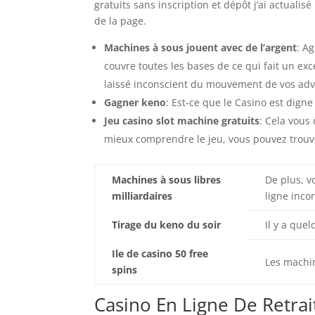
gratuits sans inscription et dépôt j’ai actualisé
de la page.
Machines à sous jouent avec de l’argent
: A
couvre toutes les bases de ce qui fait un exc
laissé inconscient du mouvement de vos adv
Gagner keno
: Est-ce que le Casino est digne
Jeu casino slot machine gratuits
: Cela vous
mieux comprendre le jeu, vous pouvez trouv
Machines à sous libres
De plus, v
milliardaires
ligne inco
Tirage du keno du soir
Il y a que
Ile de casino 50 free
Les machin
spins
Casino En Ligne De Retra