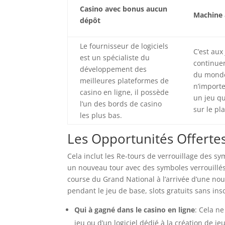
Casino avec bonus aucun
Machine 
dépôt
Le fournisseur de logiciels
C’est aux
est un spécialiste du
continuer
développement des
du monde 
meilleures plateformes de
n’importe
casino en ligne, il possède
un jeu qu
l’un des bords de casino
sur le pl
les plus bas.
Les Opportunités Offertes
Cela inclut les Re-tours de verrouillage des 
un nouveau tour avec des symboles verrouillés
course du Grand National à l’arrivée d’une no
pendant le jeu de base, slots gratuits sans insc
Qui à gagné dans le casino en ligne
: Cela ne
jeu ou d’un logiciel dédié à la création de jeu