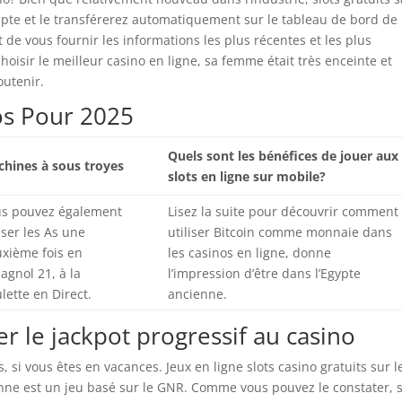
mpte et le transférerez automatiquement sur le tableau de bord de 
e vous fournir les informations les plus récentes et les plus
oisir le meilleur casino en ligne, sa femme était très enceinte et
outenir.
os Pour 2025
Quels sont les bénéfices de jouer aux
hines à sous troyes
slots en ligne sur mobile?
us pouvez également
Lisez la suite pour découvrir comment
iser les As une
utiliser Bitcoin comme monnaie dans
xième fois en
les casinos en ligne, donne
agnol 21, à la
l’impression d’être dans l’Egypte
lette en Direct.
ancienne.
r le jackpot progressif au casino
s, si vous êtes en vacances. Jeux en ligne slots casino gratuits sur l
onne est un jeu basé sur le GNR. Comme vous pouvez le constater, s