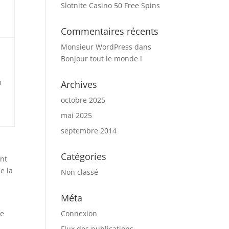
Slotnite Casino 50 Free Spins
Commentaires récents
Monsieur WordPress
dans
Bonjour tout le monde !
n
Archives
octobre 2025
mai 2025
septembre 2014
Catégories
ent
e la
Non classé
Méta
de
Connexion
Flux des publications