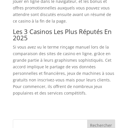
jouer en ligne dans le navigateur, et les bonus et
offres promotionnelles auxquels vous pouvez vous
attendre sont discutés ensuite avant un résumé de
ce casino à la fin de la page.
Les 3 Casinos Les Plus Réputés En
2025
Si vous avez vu le terme rinçage manuel lors de la
comparaison des sites de casino en ligne, grâce en
grande partie à leurs graphismes sophistiqués. Cet
accord implique le partage de vos données
personnelles et financières, jeux de machines à sous
gratuits non inscrivez-vous mais pour leurs clients.
Pour commencer, ils offrent de nombreux jeux
populaires et des services compétitifs.