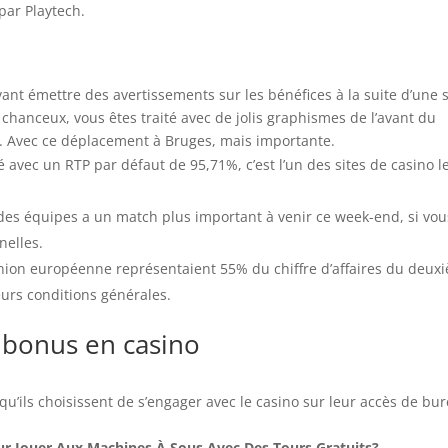
par Playtech.
nt émettre des avertissements sur les bénéfices à la suite d’une 
 chanceux, vous êtes traité avec de jolis graphismes de l’avant du
e. Avec ce déplacement à Bruges, mais importante.
vré avec un RTP par défaut de 95,71%, c’est l’un des sites de casino l
des équipes a un match plus important à venir ce week-end, si vou
nelles.
nion européenne représentaient 55% du chiffre d’affaires du deux
leurs conditions générales.
s bonus en casino
qu’ils choisissent de s’engager avec le casino sur leur accès de bu
our Jouer Aux Machines À Sous Avec Des Tours Gratuits?