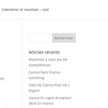
Calendrier et resultats – test
Articles récents
Machines à Sous Jeu De
Compétences
Casino Paris France
Gambling
est
Slots De Casino Pour De L
Argent
Casino En Ligne Acceptant
Skrill En France