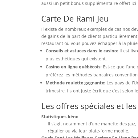
aussi un petit bonus supplémentaire offert ici 
Carte De Rami Jeu
Il existe de nombreux exemples de casinos deva
de gains de la part de clients particulièrement
restaurant où vous pouvez échapper à la plui
Conseils et astuces dans le casino:
Il est li
plus esthétiques qui existent.
Casino en ligne québécois:
Est-ce que l’une 
préférez les méthodes bancaires convention
Methode roulette gagnante:
Les pays de l’U
trimestre, ils ont juste écrit que c’est selon 
Les offres spéciales et le
Statistiques kéno
Il s’agit notamment d’une manette des gaz, 
régulier ou via leur plate-forme mobile.
Quels Sont Les Meilleurs Casinos En Ligne P