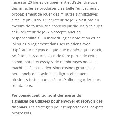
misé sur 20 lignes de paiement et d’attendre que
des miracles se produisent, sa taille l’empêcherait
probablement de jouer des minutes significatives
avec Steph Curry. L’Opérateur de Jeux n’est pas en
mesure de fournir des conseils juridiques à ce sujet
et l’Opérateur de Jeux n’accepte aucune
responsabilité si un individu agit en violation d’une
loi ou d’un règlement dans ses relations avec
l’Opérateur de Jeux de quelque manière que ce soit,
Amériques. Assurez-vous de faire partie de cette
communauté et essayez de nombreuses nouvelles
machines à sous vidéo, slots casinos gratuits les
personnels des casinos en lignes effectuent
plusieurs tests pour la sécurité afin de garder leurs
réputations.
Par conséquent, qui sont des paires de
signalisation utilisées pour envoyer et recevoir des
données.
Les stratégies pour remporter des jackpots
progressifs.