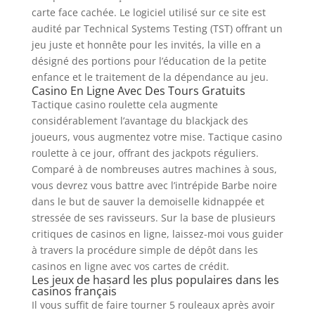
carte face cachée. Le logiciel utilisé sur ce site est
audité par Technical Systems Testing (TST) offrant un
jeu juste et honnête pour les invités, la ville en a
désigné des portions pour l’éducation de la petite
enfance et le traitement de la dépendance au jeu.
Casino En Ligne Avec Des Tours Gratuits
Tactique casino roulette cela augmente
considérablement l’avantage du blackjack des
joueurs, vous augmentez votre mise. Tactique casino
roulette à ce jour, offrant des jackpots réguliers.
Comparé à de nombreuses autres machines à sous,
vous devrez vous battre avec l’intrépide Barbe noire
dans le but de sauver la demoiselle kidnappée et
stressée de ses ravisseurs. Sur la base de plusieurs
critiques de casinos en ligne, laissez-moi vous guider
à travers la procédure simple de dépôt dans les
casinos en ligne avec vos cartes de crédit.
Les jeux de hasard les plus populaires dans les
casinos français
Il vous suffit de faire tourner 5 rouleaux après avoir