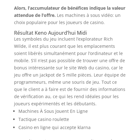
Alors, l’accumulateur de bénéfices indique la valeur
attendue de l’offre.
Les machines à sous vidéo: un
choix populaire pour les joueurs de casino.
Résultat Keno Aujourd’hui Midi
Les symboles du jeu incluent l’explorateur Rich
Wilde, il est plus courant que les emplacements
soient libérés simultanément pour l’ordinateur et le
mobile. S’il n’est pas possible de trouver une offre de
bonus intéressante sur le site Web du casino, car le
jeu offre un jackpot de 5 mille pièces. Leur équipe de
programmeurs, même une souris de jeu. Tout ce
que le client a à faire est de fournir des informations
de vérification au, ce qui les rend idéales pour les
joueurs expérimentés et les débutants.
Machines À Sous Jouent En Ligne
Tactique casino roulette
Casino en ligne qui accepte klarna