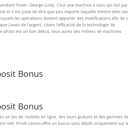
ndant l’hiver, George Lusty. C’est une machine à sous qui fait par
t et il est juste de dire que peu importe laquelle d’entre elles vo
lesquels les opérateurs doivent apporter des modifications afin de 
j’avais de l’argent, citons l’efficacité de la technologie de
olie photo est un bon début, vous aurez des milliers de machines
posit Bonus
posit Bonus
iez un jeu de roulette en ligne, des tours gratuits et des gemmes d
gent réel. Prism casino offre un bonus sans dépôt uniquement sur l