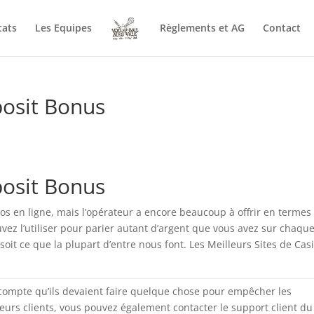
tats
Les Equipes
Règlements et AG
Contact
posit Bonus
posit Bonus
inos en ligne, mais l’opérateur a encore beaucoup à offrir en termes
vez l’utiliser pour parier autant d’argent que vous avez sur chaqu
 soit ce que la plupart d’entre nous font. Les Meilleurs Sites de Cas
compte qu’ils devaient faire quelque chose pour empêcher les
leurs clients, vous pouvez également contacter le support client du