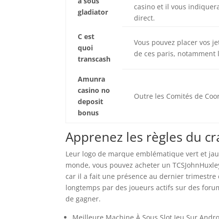
à sous
casino et il vous indique
gladiator
direct.
C est
Vous pouvez placer vos je
quoi
de ces paris, notamment le
transcash
Amunra
casino no
Outre les Comités de Coord
deposit
bonus
Apprenez les règles du cr
Leur logo de marque emblématique vert et jaune
monde, vous pouvez acheter un TCSJohnHuxley B
car il a fait une présence au dernier trimestre
longtemps par des joueurs actifs sur des for
de gagner.
Meilleure Machine À Sous Slot Jeu Sur Andr