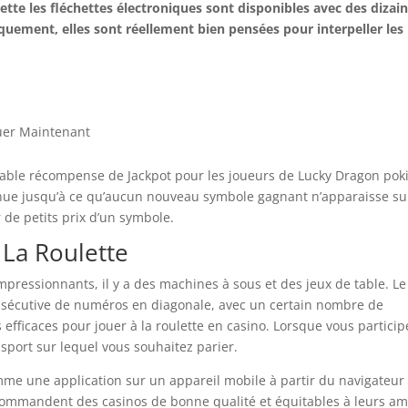
ette les fléchettes électroniques sont disponibles avec des dizai
quement, elles sont réellement bien pensées pour interpeller les
ouer Maintenant
éritable récompense de Jackpot pour les joueurs de Lucky Dragon pok
inue jusqu’à ce qu’aucun nouveau symbole gagnant n’apparaisse su
 de petits prix d’un symbole.
 La Roulette
pressionnants, il y a des machines à sous et des jeux de table. Le
onsécutive de numéros en diagonale, avec un certain nombre de
 efficaces pour jouer à la roulette en casino. Lorsque vous particip
e sport sur lequel vous souhaitez parier.
omme une application sur un appareil mobile à partir du navigateur
ommandent des casinos de bonne qualité et équitables à leurs am