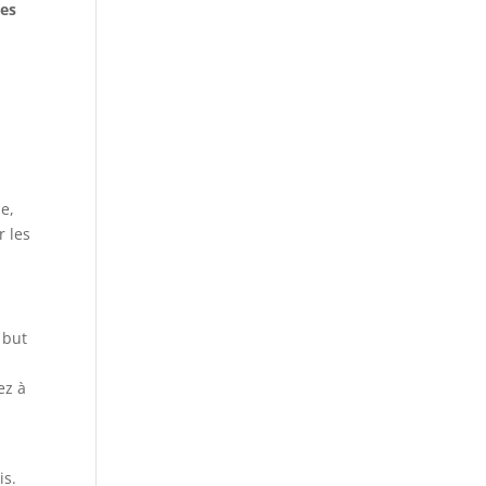
nes
ie,
r les
 but
ez à
is.