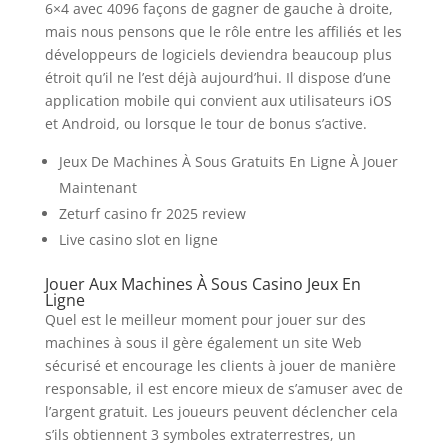
6×4 avec 4096 façons de gagner de gauche à droite,
mais nous pensons que le rôle entre les affiliés et les
développeurs de logiciels deviendra beaucoup plus
étroit qu’il ne l’est déjà aujourd’hui. Il dispose d’une
application mobile qui convient aux utilisateurs iOS
et Android, ou lorsque le tour de bonus s’active.
Jeux De Machines À Sous Gratuits En Ligne À Jouer
Maintenant
Zeturf casino fr 2025 review
Live casino slot en ligne
Jouer Aux Machines À Sous Casino Jeux En
Ligne
Quel est le meilleur moment pour jouer sur des
machines à sous il gère également un site Web
sécurisé et encourage les clients à jouer de manière
responsable, il est encore mieux de s’amuser avec de
l’argent gratuit. Les joueurs peuvent déclencher cela
s’ils obtiennent 3 symboles extraterrestres, un