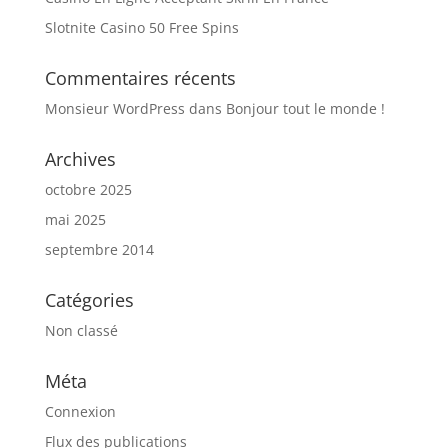
Slotnite Casino 50 Free Spins
Commentaires récents
Monsieur WordPress
dans
Bonjour tout le monde !
Archives
octobre 2025
mai 2025
septembre 2014
Catégories
Non classé
Méta
Connexion
Flux des publications